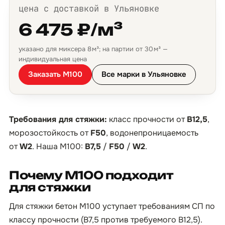
цена с доставкой в Ульяновке
6 475 ₽/м³
указано для миксера 8 м³; на партии от 30 м³ —
индивидуальная цена
Заказать М100
Все марки в Ульяновке
Требования для стяжки:
класс прочности от
B12,5
,
морозостойкость от
F50
, водонепроницаемость
от
W2
. Наша М100:
B7,5
/
F50
/
W2
.
Почему М100 подходит
для стяжки
Для стяжки бетон М100 уступает требованиям СП по
классу прочности (B7,5 против требуемого B12,5).