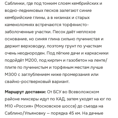
Саблинки, где под тонким слоем кембрийских и
водно-ледниковых песков залегают синие
кембрийские глины, а в низинах и старых
каменоломнях встречаются торфянисто-
заболоченные участки. Песок даёт неплохое
основание, но синяя глина сильно пучинистая и
держит верховодку, поэтому грунт по участкам
очень неоднороден. Под лёгкие дачи и каркасники
подойдёт М200, под кирпич и газобетон на ленте/
плите по пучинистым и торфяным местам лучше
М300 с заглублением ниже промерзания или
свайно-ростверковый вариант.
Маршрут доставки:
От БСУ во Всеволожском
районе миксеры идут по КАД, затем уходят на юг по
М10 «Россия» (Московское шоссе) до съезда на
Саблино/Ульяновку — порядка 45 км. На дачные