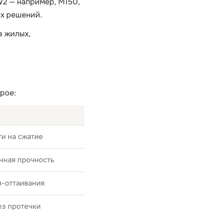
 W2 — например, М150,
ых решений.
в жилых,
рое:
и на сжатие
нная прочность
я-оттаивания
ез протечки