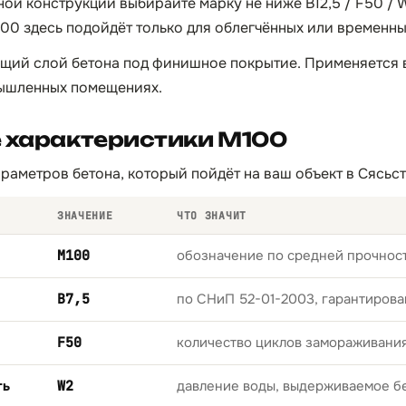
нной конструкции выбирайте марку не ниже B12,5 / F50 /
00 здесь подойдёт только для облегчённых или временн
щий слой бетона под финишное покрытие. Применяется 
ышленных помещениях.
е характеристики М100
раметров бетона, который пойдёт на ваш объект в Сясьст
ЗНАЧЕНИЕ
ЧТО ЗНАЧИТ
М100
обозначение по средней прочност
B7,5
по СНиП 52-01-2003, гарантирова
F50
количество циклов замораживани
ть
W2
давление воды, выдерживаемое б