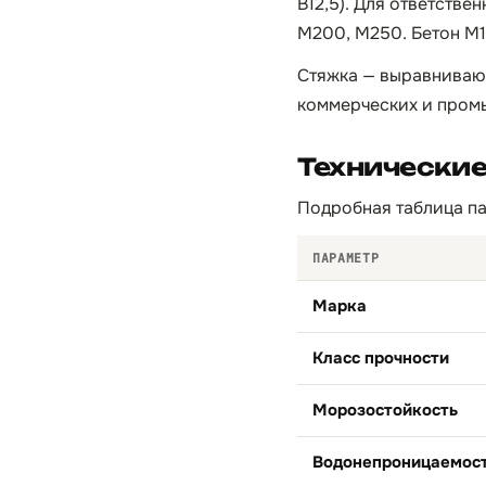
B12,5). Для ответстве
М200, М250. Бетон М1
Стяжка — выравниваю
коммерческих и пром
Технически
Подробная таблица па
ПАРАМЕТР
Марка
Класс прочности
Морозостойкость
Водонепроницаемос