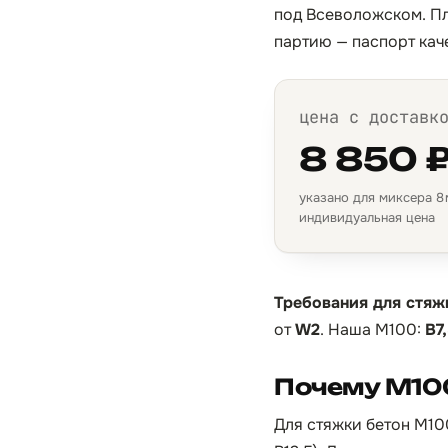
под Всеволожском. Пл
партию — паспорт кач
цена с доставк
8 850 
указано для миксера 8 м
индивидуальная цена
Требования для стяж
от
W2
. Наша М100:
B7
Почему М10
Для стяжки бетон М10