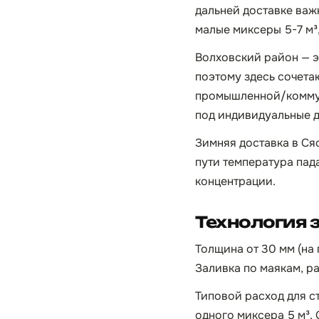
дальней доставке важн
малые миксеры 5-7 м³
Волховский район — э
поэтому здесь сочета
промышленной/коммун
под индивидуальные д
Зимняя доставка в Сяс
пути температура пад
концентрации.
Технология 
Толщина от 30 мм (на
Заливка по маякам, р
Типовой расход для с
одного миксера 5 м³. 