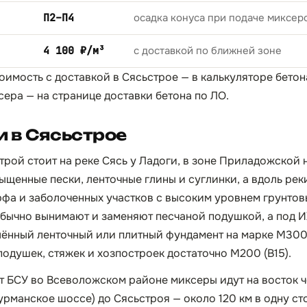
П2–П4
осадка конуса при подаче миксер
4 100 ₽/м³
с доставкой по ближней зоне
тоимость с доставкой в Сясьстрое — в
калькуляторе бетон
сера — на странице
доставки бетона по ЛО
.
 в Сясьстрое
рой стоит на реке Сясь у Ладоги, в зоне Приладожской 
щенные пески, ленточные глины и суглинки, а вдоль реки
фа и заболоченных участков с высоким уровнем грунтов
обычно вынимают и заменяют песчаной подушкой, а под 
ённый ленточный или плитный фундамент на марке М300 
подушек, стяжек и хозпостроек достаточно М200 (B15).
т БСУ во Всеволожском районе миксеры идут на восток ч
урманское шоссе) до Сясьстроя — около 120 км в одну ст