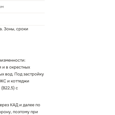
ом
а
. Зоны, сроки
низменности:
 и в окрестных
ых вод. Под застройку
ИЖС и коттеджи
(B22,5) с
ерез КАД и далее по
орону, поэтому при