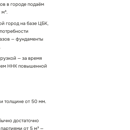
дов в городе подаём
 м³.
й город на базе ЦБК,
 потребности
казов — фундаменты
.
грузкой — за время
ьзуем ННК повышенной
ри толщине от 50 мм.
обычно достаточно
 партиями от 5 м³ —