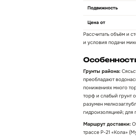
Подвижность
Цена от
Рассчитать объём и с
и условия подачи мик
Особенности
Грунты района:
Сясьст
преобладают водонасы
понижениях много тор
торф и слабый грунт 
разумен мелкозаглубл
гидроизоляцией; для 
Маршрут доставки:
О
трассе Р-21 «Кола» (М