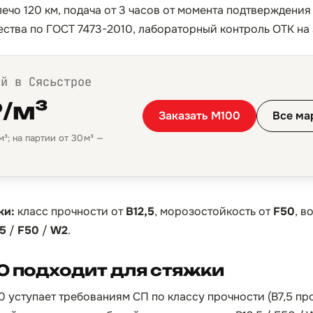
ечо 120 км, подача от 3 часов от момента подтверждения
ества по ГОСТ 7473-2010, лабораторный контроль ОТК на 
ой в Сясьстрое
₽/м³
Заказать М100
Все ма
³; на партии от 30 м³ —
ки:
класс прочности от
B12,5
, морозостойкость от
F50
, 
,5
/
F50
/
W2
.
0 подходит для стяжки
0 уступает требованиям СП по классу прочности (B7,5 пр