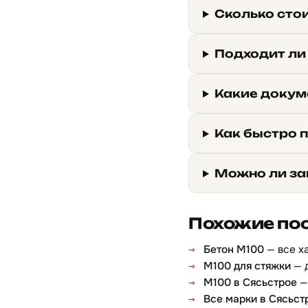
Сколько сто
Подходит ли
Какие докум
Как быстро 
Можно ли за
Похожие по
Бетон М100
— все х
М100 для стяжки
— 
М100 в Сясьстрое
—
Все марки в Сясьст