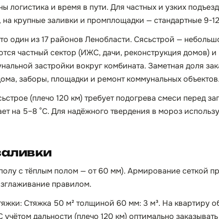
ы логистика и время в пути. Для частных и узких подъез
, на крупные заливки и промплощадки — стандартные 9-12
то один из 17 районов Ленобласти. Сясьстрой — небольшо
ются частный сектор (ИЖС, дачи, реконструкция домов) и
альной застройки вокруг комбината. Заметная доля за
ома, заборы, площадки и ремонт коммунальных объектов
ьстрое (плечо 120 км) требует подогрева смеси перед за
ает на 5–8 °C. Для надёжного твердения в мороз испол
заливки
 полу с тёплым полом — от 60 мм). Армирование сеткой п
азглаживание правилом.
тяжки: Стяжка 50 м² толщиной 60 мм: 3 м³. На квартиру 
С учётом дальности (плечо 120 км) оптимально заказывать