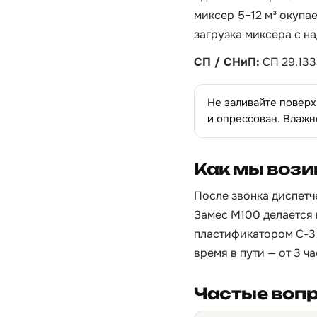
миксер 5–12 м³ окупае
загрузка миксера с н
СП / СНиП:
СП 29.133
Не заливайте поверх
и опрессован. Влажн
Как мы вози
После звонка диспетче
Замес М100 делается 
пластификатором С-3 
время в пути — от 3 ч
Частые воп