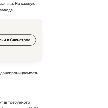
 заявки. На каждую
заводе.
рки в Сясьстрое
водонепроницаемость
отив требуемого