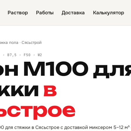
Раствор
Работы
Доставка
Калькулятор
яжка пола
·
Сясьстрой
Й · B7,5 · F50 · W2
он М100 дл
жки
в
ьстрое
0 для стяжки в Сясьстрое с доставкой миксером 5–12 м³