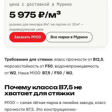
цена с доставкой в Мурино
5 975 ₽/м³
указано для миксера 8 м³; на партии от 30 м³ —
индивидуальная цена
Заказать М100
Все марки в Мурино
Требования для стяжки:
класс прочности от
B12,5
,
морозостойкость от
F50
, водонепроницаемость
от
W2
. Наша М100:
B7,5
/
F50
/
W2
.
Почему класса B7,5 не
хватает для стяжки
М100 — самая лёгкая марка в линейке завода, класс
прочности B7,5. Это конструкционно-