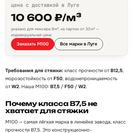
цена с доставкой в Луге
10 600 ₽/м³
указано для миксера 8 м³; на партии от 30 м³ —
индивидуальная цена
Заказать М100
Все марки в Луге
Требования для стяжки:
класс прочности от
B12,5
,
морозостойкость от
F50
, водонепроницаемость
от
W2
. Наша М100:
B7,5
/
F50
/
W2
.
Почему класса B7,5 не
хватает для стяжки
М100 — самая лёгкая марка в линейке завода, класс
прочности B7,5. Это конструкционно-