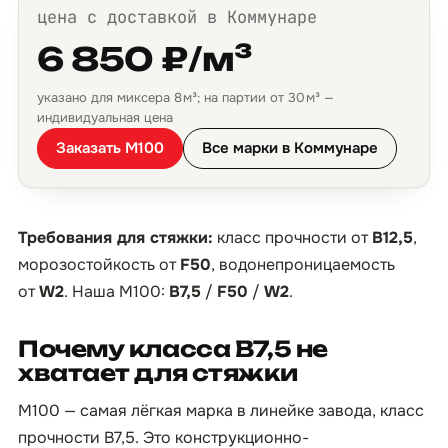
цена с доставкой в Коммунаре
6 850 ₽/м³
указано для миксера 8 м³; на партии от 30 м³ —
индивидуальная цена
Заказать М100
Все марки в Коммунаре
Требования для стяжки:
класс прочности от
B12,5
,
морозостойкость от
F50
, водонепроницаемость
от
W2
. Наша М100:
B7,5
/
F50
/
W2
.
Почему класса B7,5 не
хватает для стяжки
М100 — самая лёгкая марка в линейке завода, класс
прочности B7,5. Это конструкционно-