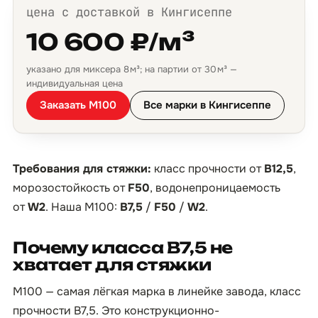
цена с доставкой в Кингисеппе
10 600 ₽/м³
указано для миксера 8 м³; на партии от 30 м³ —
индивидуальная цена
Заказать М100
Все марки в Кингисеппе
Требования для стяжки:
класс прочности от
B12,5
,
морозостойкость от
F50
, водонепроницаемость
от
W2
. Наша М100:
B7,5
/
F50
/
W2
.
Почему класса B7,5 не
хватает для стяжки
М100 — самая лёгкая марка в линейке завода, класс
прочности B7,5. Это конструкционно-