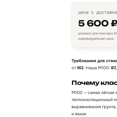
цена с доставк
5 600 
указано для миксера 8 м
индивидуальная цена
Требования для стяж
от
W2
. Наша М100:
B7
Почему клас
М100 — самая лёгкая м
теплоизоляционный ма
выравнивания грунта, 
и выше.