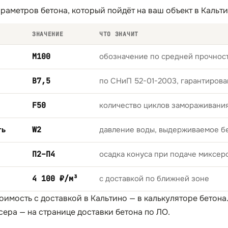
раметров бетона, который пойдёт на ваш объект в Кальти
ЗНАЧЕНИЕ
ЧТО ЗНАЧИТ
М100
обозначение по средней прочност
B7,5
по СНиП 52-01-2003, гарантирова
F50
количество циклов замораживани
ть
W2
давление воды, выдерживаемое б
П2–П4
осадка конуса при подаче миксер
4 100 ₽/м³
с доставкой по ближней зоне
тоимость с доставкой в Кальтино — в
калькуляторе бетона
сера — на странице
доставки бетона по ЛО
.