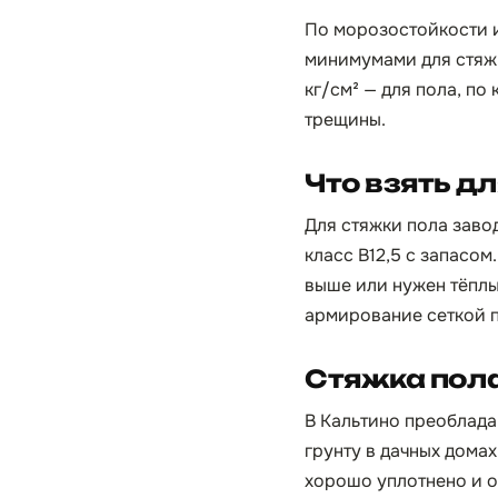
По морозостойкости 
минимумами для стяжк
кг/см² — для пола, по
трещины.
Что взять д
Для стяжки пола зав
класс B12,5 с запасо
выше или нужен тёплы
армирование сеткой п
Стяжка пола
В Кальтино преоблада
грунту в дачных дома
хорошо уплотнено и о