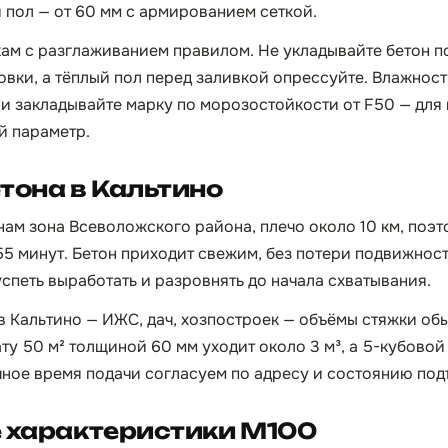
й пол — от 60 мм с армированием сеткой.
кам с разглаживанием правилом. Не укладывайте бетон п
овки, а тёплый пол перед заливкой опрессуйте. Влажнос
и закладывайте марку по морозостойкости от F50 — для
й параметр.
тона в Кальтино
 нам зона Всеволожского района, плечо около 10 км, поэ
55 минут. Бетон приходит свежим, без потери подвижност
успеть выработать и разровнять до начала схватывания.
в Кальтино — ИЖС, дач, хозпостроек — объёмы стяжки об
ту 50 м² толщиной 60 мм уходит около 3 м³, а 5-кубовой
чное время подачи согласуем по адресу и состоянию под
е характеристики М100