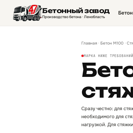
Бетонный завод
Бетон
Производство бетона · Ленобласть
Главная
·
Бетон М100
·
Ст
МАРКА НИЖЕ ТРЕБОВАНИ
Бет
стя
Сразу честно: для стя
необходимого для стя
нагрузкой. Для стяжк