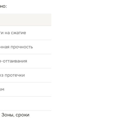
но:
и на сжатие
нная прочность
я-оттаивания
ез протечки
ом
. Зоны, сроки