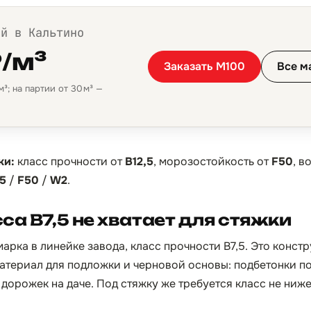
ой в Кальтино
₽/м³
Заказать М100
Все м
³; на партии от 30 м³ —
ки:
класс прочности от
B12,5
, морозостойкость от
F50
, 
,5
/
F50
/
W2
.
са B7,5 не хватает для стяжки
арка в линейке завода, класс прочности B7,5. Это конст
териал для подложки и черновой основы: подбетонки по
дорожек на даче. Под стяжку же требуется класс не ниже 