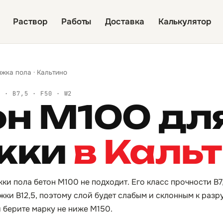
Раствор
Работы
Доставка
Калькулятор
яжка пола
·
Кальтино
Й · B7,5 · F50 · W2
он М100 дл
жки
в Каль
жки пола бетон М100 не подходит. Его класс прочности B
жки B12,5, поэтому слой будет слабым и склонным к раз
и берите марку не ниже М150.