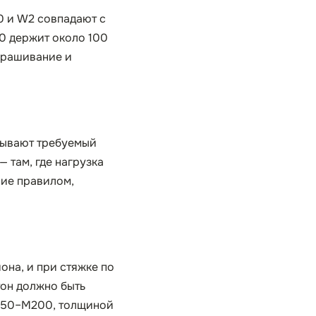
0 и W2 совпадают с
0 держит около 100
ыкрашивание и
рывают требуемый
 там, где нагрузка
ние правилом,
она, и при стяжке по
тон должно быть
М150–М200, толщиной