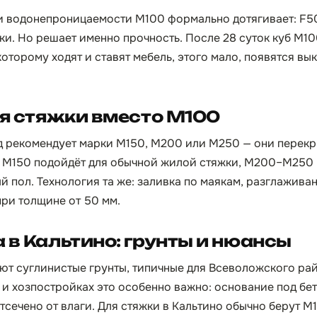
и водонепроницаемости М100 формально дотягивает: F5
и. Но решает именно прочность. После 28 суток куб М10
 которому ходят и ставят мебель, этого мало, появятся в
ля стяжки вместо М100
од рекомендует марки М150, М200 или М250 — они перек
м. М150 подойдёт для обычной жилой стяжки, М200–М250 —
й пол. Технология та же: заливка по маякам, разглажива
ри толщине от 50 мм.
 в Кальтино: грунты и нюансы
ют суглинистые грунты, типичные для Всеволожского рай
х и хозпостройках это особенно важно: основание под бе
тсечено от влаги. Для стяжки в Кальтино обычно берут 