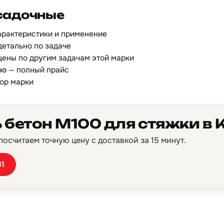
садочные
арактеристики и применение
детально по задаче
цены по другим задачам этой марки
но
— полный прайс
ор марки
 бетон М100 для стяжки в 
осчитаем точную цену с доставкой за 15 минут.
81