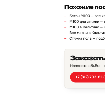
Похожие по
Бетон М100
— все х
М100 для стяжки
— 
М100 в Кальтино
— 
Все марки в Кальти
Стяжка пола
— подб
Заказать
Назовите объём — п
+7 (812) 703-81-