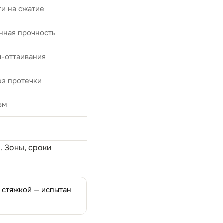
и на сжатие
нная прочность
я-оттаивания
ез протечки
ом
а
. Зоны, сроки
д стяжкой — испытан