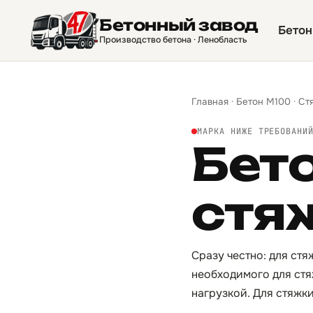
Бетонный завод
Бетон
Производство бетона · Ленобласть
Главная
·
Бетон М100
·
Ст
МАРКА НИЖЕ ТРЕБОВАНИ
Бет
стя
Сразу честно: для стя
необходимого для стя
нагрузкой. Для стяжк