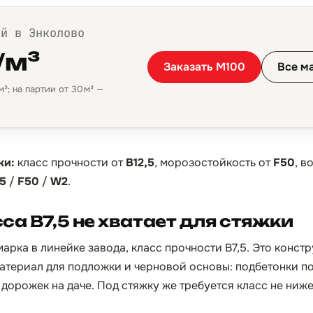
ой в Энколово
/м³
Заказать М100
Все м
³; на партии от 30 м³ —
ки:
класс прочности от
B12,5
, морозостойкость от
F50
, 
,5
/
F50
/
W2
.
са B7,5 не хватает для стяжки
арка в линейке завода, класс прочности B7,5. Это конст
териал для подложки и черновой основы: подбетонки по
дорожек на даче. Под стяжку же требуется класс не ниже 