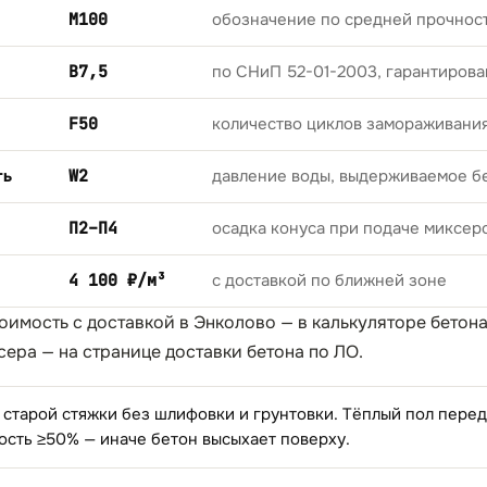
М100
обозначение по средней прочност
B7,5
по СНиП 52-01-2003, гарантирова
F50
количество циклов замораживани
ть
W2
давление воды, выдерживаемое б
П2–П4
осадка конуса при подаче миксер
4 100 ₽/м³
с доставкой по ближней зоне
тоимость с доставкой в Энколово — в
калькуляторе бетон
сера — на странице
доставки бетона по ЛО
.
 старой стяжки без шлифовки и грунтовки. Тёплый пол пере
ость ≥50% — иначе бетон высыхает поверху.