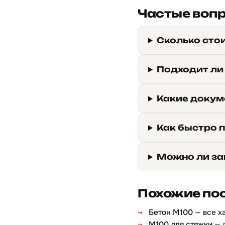
Частые воп
Сколько сто
Подходит ли
Какие докум
Как быстро 
Можно ли за
Похожие по
Бетон М100
— все х
М100 для стяжки
— 