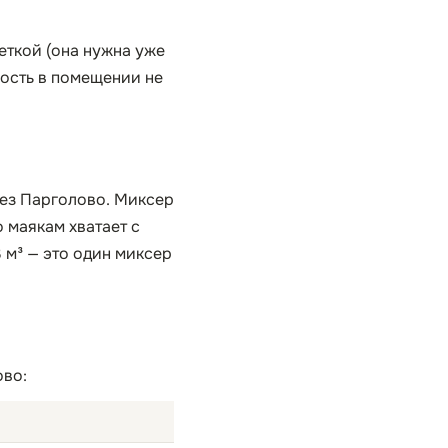
еткой (она нужна уже
ность в помещении не
рез Парголово. Миксер
 маякам хватает с
 м³ — это один миксер
ово: