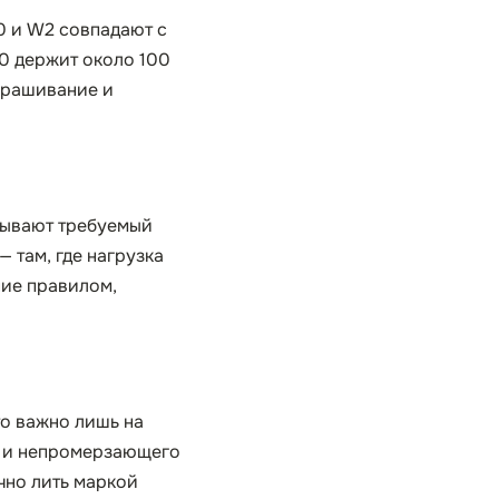
0 и W2 совпадают с
0 держит около 100
ыкрашивание и
рывают требуемый
 там, где нагрузка
ние правилом,
то важно лишь на
о и непромерзающего
чно лить маркой