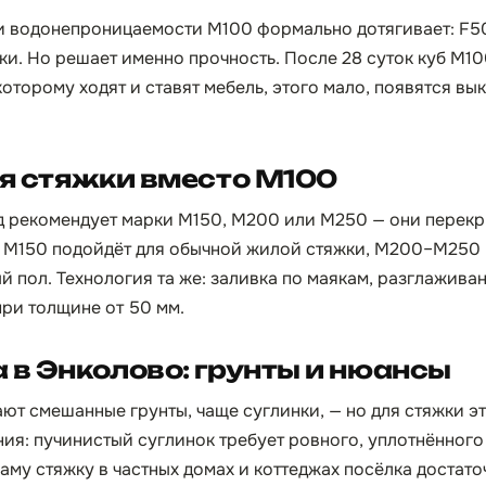
и водонепроницаемости М100 формально дотягивает: F5
и. Но решает именно прочность. После 28 суток куб М10
 которому ходят и ставят мебель, этого мало, появятся в
ля стяжки вместо М100
од рекомендует марки М150, М200 или М250 — они перек
м. М150 подойдёт для обычной жилой стяжки, М200–М250 —
й пол. Технология та же: заливка по маякам, разглажива
ри толщине от 50 мм.
 в Энколово: грунты и нюансы
ют смешанные грунты, чаще суглинки, — но для стяжки э
ия: пучинистый суглинок требует ровного, уплотнённог
Саму стяжку в частных домах и коттеджах посёлка достато