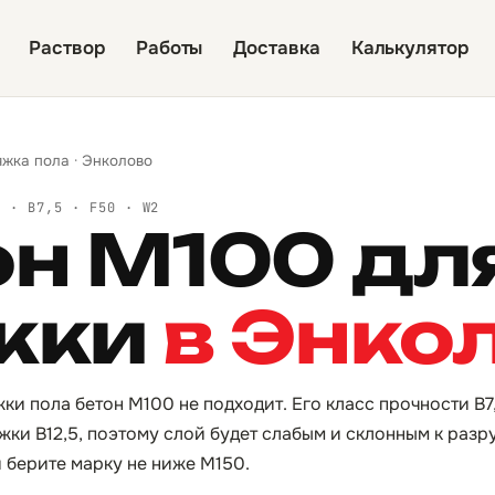
Раствор
Работы
Доставка
Калькулятор
яжка пола
·
Энколово
Й · B7,5 · F50 · W2
он М100 дл
жки
в Энко
жки пола бетон М100 не подходит. Его класс прочности B
жки B12,5, поэтому слой будет слабым и склонным к раз
и берите марку не ниже М150.