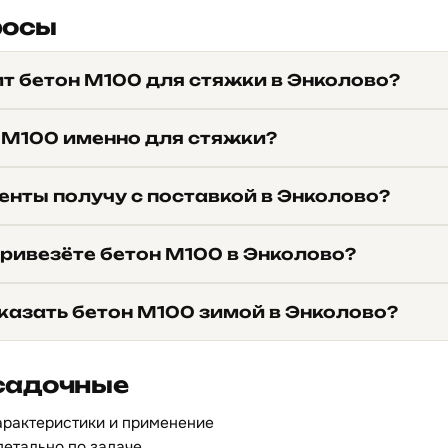
росы
ит бетон М100 для стяжки в Энколово?
 М100 именно для стяжки?
енты получу с поставкой в Энколово?
привезёте бетон М100 в Энколово?
казать бетон М100 зимой в Энколово?
садочные
арактеристики и применение
детально по задаче