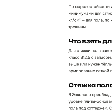
По морозостойкости 
минимумами для стяжк
кг/см² — для пола, по
трещины.
Что взять д
Для стяжки пола зав
класс B12,5 с запасо
выше или нужен тёплы
армирование сеткой п
Стяжка пола
В Энколово преоблада
уровне плиты-основан
пола под коттеджем. 