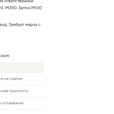
ля ответственной
00, М350. Бетон М100
вод. Требует марок с
ском:
и на сжатие
нная прочность
я-оттаивания