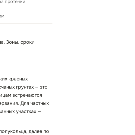
ез протечки
ом
на
. Зоны, сроки
ких красных
счаных грунтах — это
рицам встречаются
ерзания. Для частных
ванных участках —
олукольца, далее по