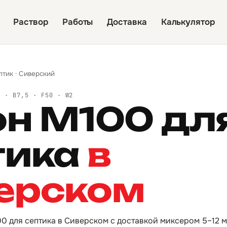
Раствор
Работы
Доставка
Калькулятор
птик
·
Сиверский
Й · B7,5 · F50 · W2
он М100 дл
тика
в
ерском
0 для септика в Сиверском с доставкой миксером 5–12 м