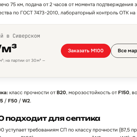
ечо 75 км, подача от 2 часов от момента подтверждения 
ества по ГОСТ 7473-2010, лабораторный контроль ОТК на 
ой в Сиверском
/м³
Заказать М100
Все мар
³; на партии от 30 м³ —
ка:
класс прочности от
B20
, морозостойкость от
F150
, 
,5
/
F50
/
W2
.
 подходит для септика
00 уступает требованиям СП по классу прочности (B7,5 пр