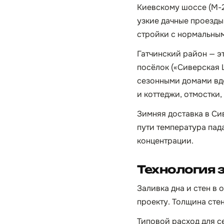
Киевскому шоссе (М-2
узкие дачные проезды
стройки с нормальным
Гатчинский район — э
посёлок («Сиверская 
сезонными домами вдо
и коттеджи, отмостки
Зимняя доставка в Си
пути температура пад
концентрации.
Технология 
Заливка дна и стен в
проекту. Толщина сте
Типовой расход для се