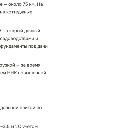
 — около 75 км. На
 на коттеджные
й — старый дачный
 садоводствами и
 фундаменты под дачи
грузкой — за время
ьзуем ННК повышенной
тдельной плитой по
~3,5 м³. С учётом