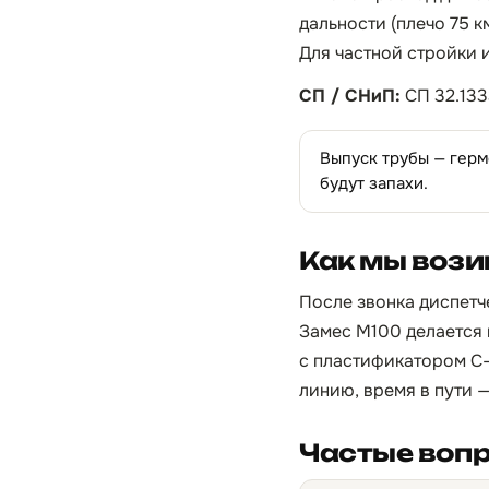
дальности (плечо 75 к
Для частной стройки 
СП / СНиП:
СП 32.133
Выпуск трубы — герм
будут запахи.
Как мы вози
После звонка диспетч
Замес М100 делается 
с пластификатором С-
линию, время в пути —
Частые воп