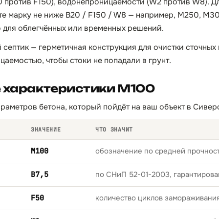
 против F150), водонепроницаемости (W2 против W8). Д
е марку не ниже B20 / F150 / W8 — например, М250, М3
о для облегчённых или временных решений.
септик — герметичная конструкция для очистки сточных 
аемостью, чтобы стоки не попадали в грунт.
е характеристики М100
раметров бетона, который пойдёт на ваш объект в Сивер
ЗНАЧЕНИЕ
ЧТО ЗНАЧИТ
М100
обозначение по средней прочност
B7,5
по СНиП 52-01-2003, гарантирова
F50
количество циклов замораживани