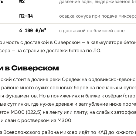
ть
W2
давление воды, выдерживаемое б
П2–П4
осадка конуса при подаче миксер
4 100 ₽/м³
с доставкой по ближней зоне
тоимость с доставкой в Сиверском — в
калькуляторе бето
сера — на странице
доставки бетона по ЛО
.
и в Сиверском
ский стоит в долине реки Оредеж на ордовикско-девонс
в районе много сухих сосновых боров на песчаных и супе
я фундаментов. Но в понижениях и ближе к озёрам/ста
ые суглинки, где нужен дренаж и заглубление ниже пром
тон М300 (B22,5) на ленту или плиту; на слабых заторфо
и сваи с ростверком из М300.
з Всеволожского района миксер идёт по КАД до южного п