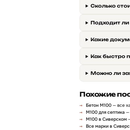
Сколько сто
Подходит ли
Какие докум
Как быстро 
Можно ли за
Похожие по
Бетон М100
— все х
М100 для септика
— 
М100 в Сиверском
—
Все марки в Сивер