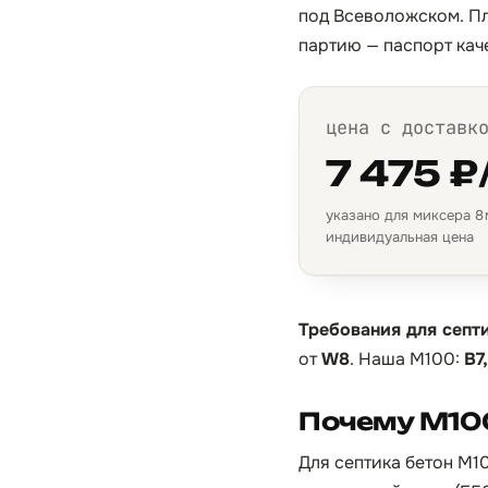
под Всеволожском. Пл
партию — паспорт кач
цена с доставк
7 475 ₽
указано для миксера 8 м
индивидуальная цена
Требования для септи
от
W8
. Наша М100:
B7
Почему М100
Для септика бетон М1