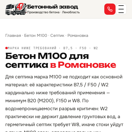
Бетонный завод
Производство бетона · Ленобласть
Главная
·
Бетон М100
·
Септик
·
Романовка
МАРКА НИЖЕ ТРЕБОВАНИЙ · B7,5 · F50 · W2
Бетон М100 для
септика
в Романовке
Для септика марка М100 не подходит как основной
материал: её характеристики B7,5 / F50 / W2
кардинально ниже требований применения —
минимум B20 (М200), F150 и W8. По
водонепроницаемости разрыв критичен: W2
практически не держит давление грунтовых вод, а
герметичный септик требует W8, иначе стоки уйдут