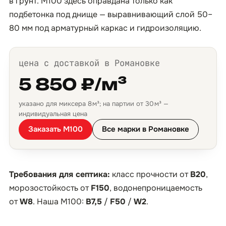
в грунт. М100 здесь оправдана только как
подбетонка под днище — выравнивающий слой 50–
80 мм под арматурный каркас и гидроизоляцию.
цена с доставкой в Романовке
5 850 ₽/м³
указано для миксера 8 м³; на партии от 30 м³ —
индивидуальная цена
Заказать М100
Все марки в Романовке
Требования для септика:
класс прочности от
B20
,
морозостойкость от
F150
, водонепроницаемость
от
W8
. Наша М100:
B7,5
/
F50
/
W2
.