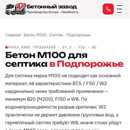
Бетонный завод
Производство бетона · Ленобласть
Главная
·
Бетон М100
·
Септик
·
Подпорожье
МАРКА НИЖЕ ТРЕБОВАНИЙ · B7,5 · F50 · W2
Бетон М100 для
септика
в Подпорожье
Для септика марка М100 не подходит как основной
материал: её характеристики B7,5 / F50 / W2
кардинально ниже требований применения —
минимум B20 (М200), F150 и W8. По
водонепроницаемости разрыв критичен: W2
практически не держит давление грунтовых вод, а
герметичный септик требует W8, иначе стоки уйдут