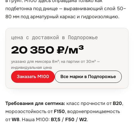
в грунт. М100 здесь оправдана только как
подбетонка под днище — выравнивающий слой 50–
80 мм под арматурный каркас и гидроизоляцию.
цена с доставкой в Подпорожье
20 350 ₽/м³
указано для миксера 8 м³; на партии от 30 м³ —
индивидуальная цена
Заказать М100
Все марки в Подпорожье
Требования для септика:
класс прочности от
B20
,
морозостойкость от
F150
, водонепроницаемость
от
W8
. Наша М100:
B7,5
/
F50
/
W2
.