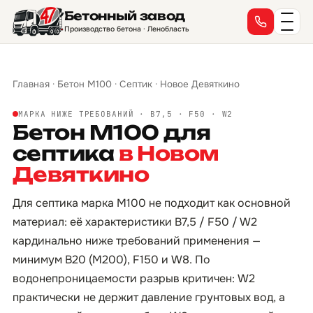
Бетонный завод
Производство бетона · Ленобласть
Главная
·
Бетон М100
·
Септик
·
Новое Девяткино
МАРКА НИЖЕ ТРЕБОВАНИЙ · B7,5 · F50 · W2
Бетон М100 для
септика
в Новом
Девяткино
Для септика марка М100 не подходит как основной
материал: её характеристики B7,5 / F50 / W2
кардинально ниже требований применения —
минимум B20 (М200), F150 и W8. По
водонепроницаемости разрыв критичен: W2
практически не держит давление грунтовых вод, а