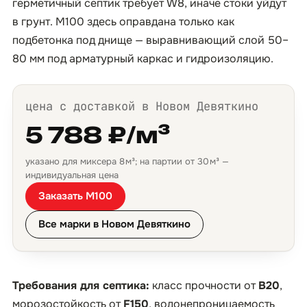
герметичный септик требует W8, иначе стоки уйдут
в грунт. М100 здесь оправдана только как
подбетонка под днище — выравнивающий слой 50–
80 мм под арматурный каркас и гидроизоляцию.
цена с доставкой в Новом Девяткино
5 788 ₽/м³
указано для миксера 8 м³; на партии от 30 м³ —
индивидуальная цена
Заказать М100
Все марки в Новом Девяткино
Требования для септика:
класс прочности от
B20
,
морозостойкость от
F150
, водонепроницаемость