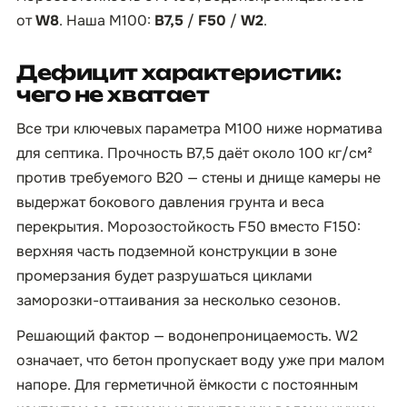
от
W8
. Наша М100:
B7,5
/
F50
/
W2
.
Дефицит характеристик:
чего не хватает
Все три ключевых параметра М100 ниже норматива
для септика. Прочность B7,5 даёт около 100 кг/см²
против требуемого B20 — стены и днище камеры не
выдержат бокового давления грунта и веса
перекрытия. Морозостойкость F50 вместо F150:
верхняя часть подземной конструкции в зоне
промерзания будет разрушаться циклами
заморозки-оттаивания за несколько сезонов.
Решающий фактор — водонепроницаемость. W2
означает, что бетон пропускает воду уже при малом
напоре. Для герметичной ёмкости с постоянным