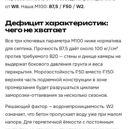
от
W8
. Наша М100:
B7,5
/
F50
/
W2
.
Дефицит характеристик:
чего не хватает
Все три ключевых параметра М100 ниже норматива
для септика. Прочность B7,5 даёт около 100 кг/см²
против требуемого B20 — стены и днище камеры не
выдержат бокового давления грунта и веса
перекрытия. Морозостойкость F50 вместо F150:
верхняя часть подземной конструкции в зоне
промерзания будет разрушаться циклами
заморозки-оттаивания за несколько сезонов.
Решающий фактор — водонепроницаемость. W2
означает, что бетон пропускает воду уже при малом
напоре. Для герметичной ёмкости с постоянным