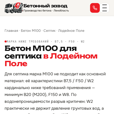
Бетонный завод
Производство бетона · Ленобласть
Главная
·
Бетон М100
·
Септик
·
Лодейное Поле
МАРКА НИЖЕ ТРЕБОВАНИЙ · B7,5 · F50 · W2
Бетон М100 для
септика
в Лодейном
Поле
Для септика марка М100 не подходит как основной
материал: её характеристики B7,5 / F50 / W2
кардинально ниже требований применения —
минимум B20 (М200), F150 и W8. По
водонепроницаемости разрыв критичен: W2
практически не держит давление грунтовых вод, а