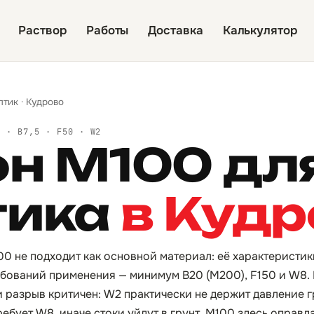
Раствор
Работы
Доставка
Калькулятор
птик
·
Кудрово
Й · B7,5 · F50 · W2
он М100 дл
тика
в Кудр
0 не подходит как основной материал: её характеристики
бований применения — минимум B20 (М200), F150 и W8.
разрыв критичен: W2 практически не держит давление гр
ебует W8, иначе стоки уйдут в грунт. М100 здесь оправда