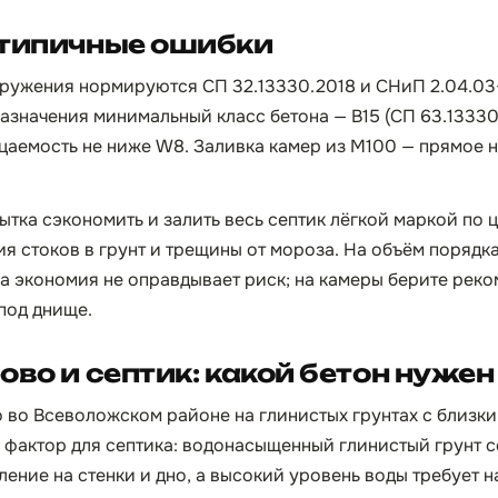
 типичные ошибки
ружения нормируются СП 32.13330.2018 и СНиП 2.04.03-
азначения минимальный класс бетона — B15 (СП 63.13330)
аемость не ниже W8. Заливка камер из М100 — прямое 
тка сэкономить и залить весь септик лёгкой маркой по це
я стоков в грунт и трещины от мороза. На объём порядка
а экономия не оправдывает риск; на камеры берите ре
под днище.
ово и септик: какой бетон нужен
во Всеволожском районе на глинистых грунтах с близк
 фактор для септика: водонасыщенный глинистый грунт 
ление на стенки и дно, а высокий уровень воды требует 