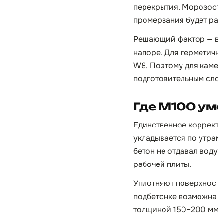
перекрытия. Морозост
промерзания будет ра
Решающий фактор — во
напоре. Для герметич
W8. Поэтому для каме
подготовительным сл
Где М100 ум
Единственное коррект
укладывается по утра
бетон не отдавал вод
рабочей плиты.
Уплотняют поверхност
подбетонке возможна 
толщиной 150–200 мм