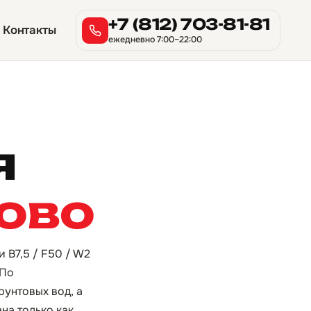
+7 (812) 703-81-81
Контакты
ежедневно 7:00–22:00
я
ово
 B7,5 / F50 / W2
 По
унтовых вод, а
на только как