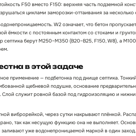
ойкость F50 вместо F150: верхняя часть подземной конс
зрушаться циклами заморозки-оттаивания за несколько 
донепроницаемость. W2 означает, что бетон пропускает
ной ёмкости с постоянным контактом со стоками и грунт
р септика берут М250–М350 (B20–B25, F150, W8), а М100
оем.
естна в этой задаче
ное применение — подбетонка под днище септика. Тонки
мбованной щебневой подушке, основание предварительн
у. Слой служит ровной базой под гидроизоляцию и нижн
ной виброрейкой, через сутки накрывают плёнкой. Расп
рано, так как несущую функцию она не выполняет. Основ
 заливают уже водонепроницаемой маркой в один заход.