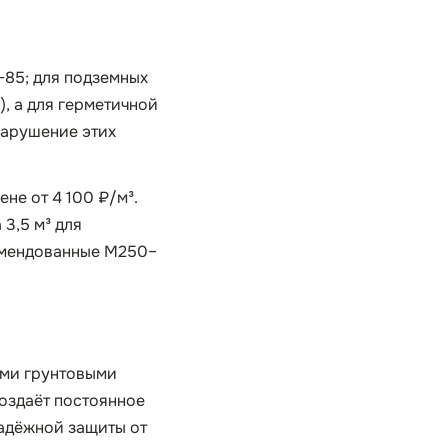
85; для подземных
, а для герметичной
нарушение этих
не от 4 100 ₽/м³.
 3,5 м³ для
комендованные М250–
ими грунтовыми
создаёт постоянное
надёжной защиты от