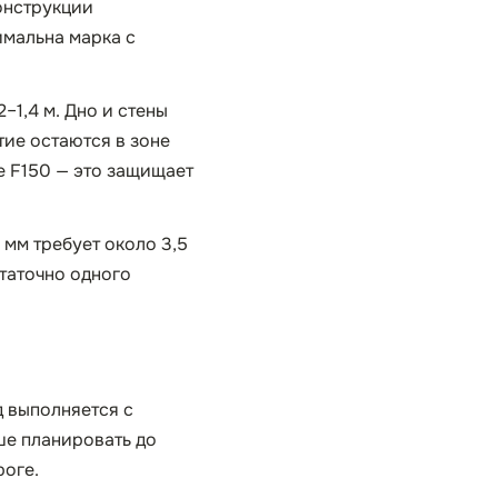
онструкции
имальна марка с
–1,4 м. Дно и стены
тие остаются в зоне
е F150 — это защищает
 мм требует около 3,5
статочно одного
д выполняется с
ше планировать до
роге.