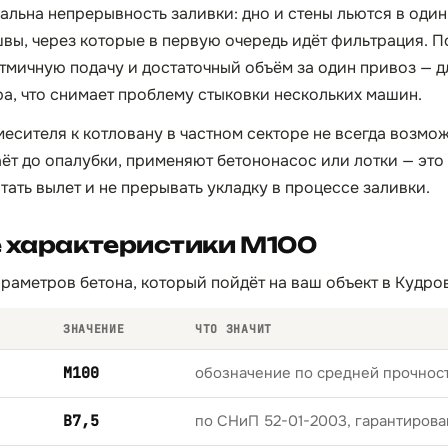
альна непрерывность заливки: дно и стены льются в один
вы, через которые в первую очередь идёт фильтрация. П
тмичную подачу и достаточный объём за один привоз — дл
ра, что снимает проблему стыковки нескольких машин.
есителя к котловану в частном секторе не всегда возмо
ёт до опалубки, применяют бетононасос или лотки — это 
тать вылет и не прерывать укладку в процессе заливки.
е характеристики М100
раметров бетона, который пойдёт на ваш объект в Кудро
ЗНАЧЕНИЕ
ЧТО ЗНАЧИТ
М100
обозначение по средней прочност
B7,5
по СНиП 52-01-2003, гарантирова