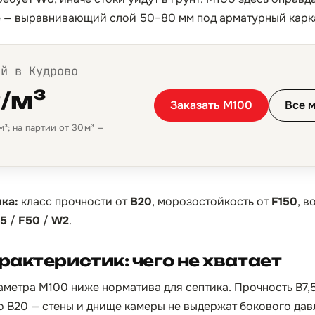
е — выравнивающий слой 50–80 мм под арматурный карк
ой в Кудрово
₽/м³
Заказать М100
Все 
³; на партии от 30 м³ —
ка:
класс прочности от
B20
, морозостойкость от
F150
, 
,5
/
F50
/
W2
.
актеристик: чего не хватает
аметра М100 ниже норматива для септика. Прочность B7,5
о B20 — стены и днище камеры не выдержат бокового дав