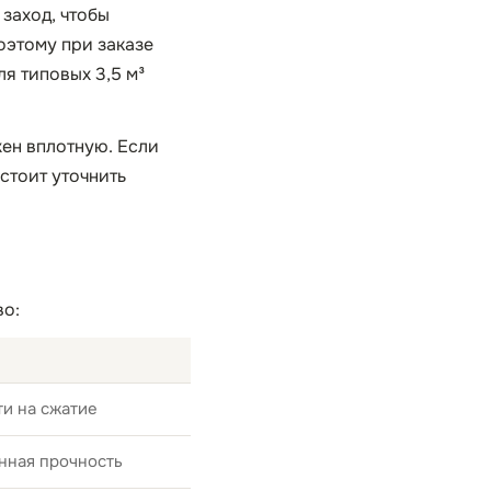
 заход, чтобы
оэтому при заказе
я типовых 3,5 м³
жен вплотную. Если
стоит уточнить
во:
и на сжатие
нная прочность