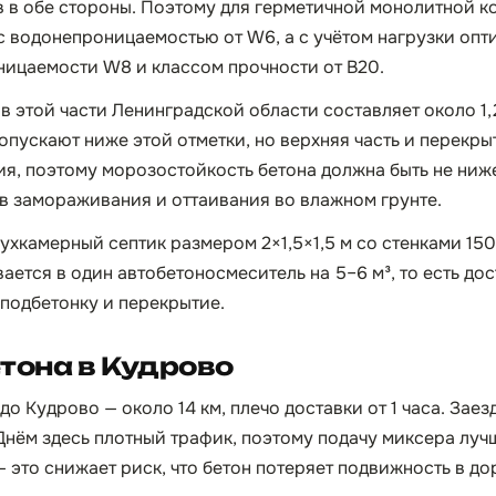
 в обе стороны. Поэтому для герметичной монолитной к
с водонепроницаемостью от W6, а с учётом нагрузки опт
ицаемости W8 и классом прочности от B20.
 этой части Ленинградской области составляет около 1,2
 опускают ниже этой отметки, но верхняя часть и перекры
я, поэтому морозостойкость бетона должна быть не ниж
в замораживания и оттаивания во влажном грунте.
ухкамерный септик размером 2×1,5×1,5 м со стенками 150
вается в один автобетоносмеситель на 5–6 м³, то есть до
 подбетонку и перекрытие.
тона в Кудрово
до Кудрово — около 14 км, плечо доставки от 1 часа. Заез
нём здесь плотный трафик, поэтому подачу миксера луч
— это снижает риск, что бетон потеряет подвижность в до