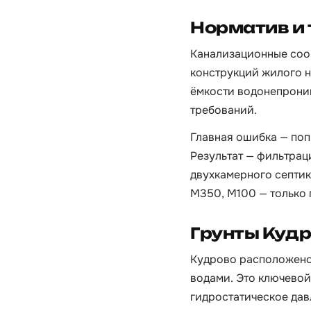
Норматив и
Канализационные соо
конструкций жилого н
ёмкости водонепрониц
требований.
Главная ошибка — попы
Результат — фильтраци
двухкамерного септик
М350, М100 — только 
Грунты Кудр
Кудрово расположено 
водами. Это ключевой
гидростатическое дав