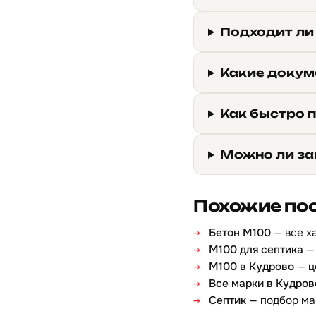
Подходит ли
Какие докум
Как быстро 
Можно ли за
Похожие по
Бетон М100
— все х
М100 для септика
— 
М100 в Кудрово
— ц
Все марки в Кудров
Септик
— подбор ма