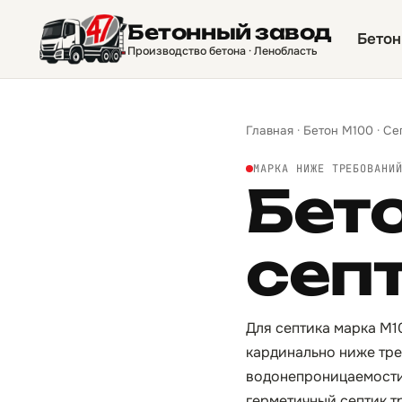
Бетонный завод
Бетон
Производство бетона · Ленобласть
Главная
·
Бетон М100
·
Се
МАРКА НИЖЕ ТРЕБОВАНИ
Бет
сеп
Для септика марка М10
кардинально ниже тре
водонепроницаемости 
герметичный септик тр