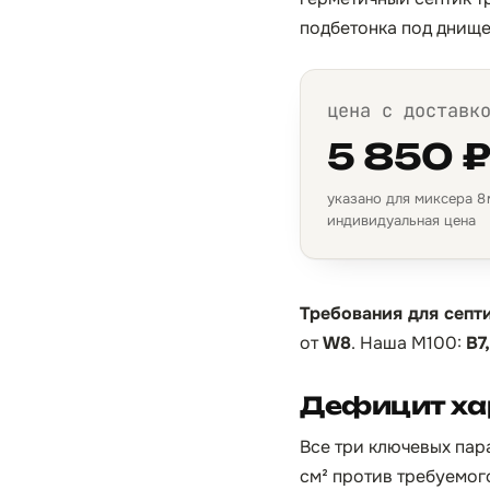
подбетонка под днищ
цена с доставк
5 850 
указано для миксера 8 м
индивидуальная цена
Требования для септи
от
W8
. Наша М100:
B7
Дефицит хар
Все три ключевых пар
см² против требуемог