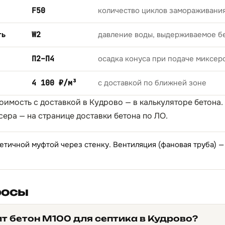
F50
количество циклов замораживани
ть
W2
давление воды, выдерживаемое б
П2–П4
осадка конуса при подаче миксер
4 100 ₽/м³
с доставкой по ближней зоне
тоимость с доставкой в Кудрово — в
калькуляторе бетона
.
сера — на странице
доставки бетона по ЛО
.
етичной муфтой через стенку. Вентиляция (фановая труба) —
росы
т бетон М100 для септика в Кудрово?