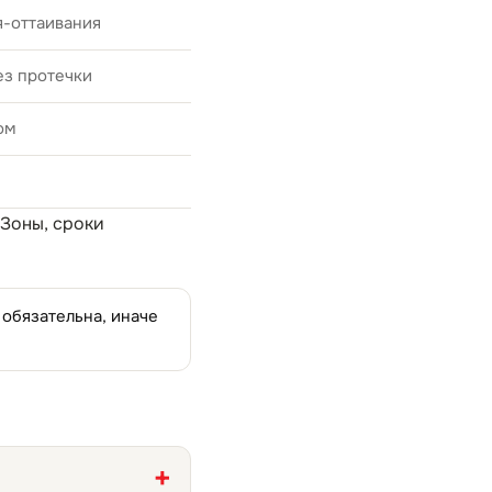
я-оттаивания
ез протечки
ом
 Зоны, сроки
 обязательна, иначе