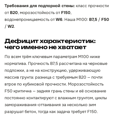
Требования для подпорной стены:
класс прочности
от
B20
, морозостойкость от
F150
,
водонепроницаемость от
W6
. Наша М100:
B7,5
/
F50
/
W2
.
Дефицит характеристик:
чего именно не хватает
По всем трём ключевым параметрам М100 ниже
норматива. Прочность B7,5 рассчитана на черновые
подложки, а не на конструкцию, удерживающую
массив грунта: разница с требуемым B20 — почти
втрое по кубиковой прочности. Морозостойкость
F50 критична — задняя грань стены и её основание
постоянно контактируют с влажным грунтом, циклы
замораживания-оттаивания за несколько зим
разрушат бетон, тогда как задача требует F150.