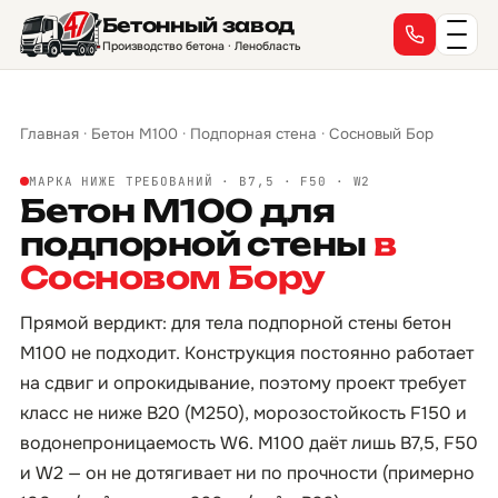
Бетонный завод
Производство бетона · Ленобласть
Главная
·
Бетон М100
·
Подпорная стена
·
Сосновый Бор
МАРКА НИЖЕ ТРЕБОВАНИЙ · B7,5 · F50 · W2
Бетон М100 для
подпорной стены
в
Сосновом Бору
Прямой вердикт: для тела подпорной стены бетон
М100 не подходит. Конструкция постоянно работает
на сдвиг и опрокидывание, поэтому проект требует
класс не ниже B20 (М250), морозостойкость F150 и
водонепроницаемость W6. М100 даёт лишь B7,5, F50
и W2 — он не дотягивает ни по прочности (примерно