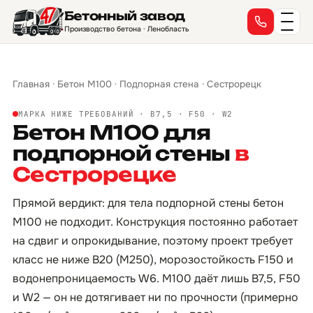
Бетонный завод
Производство бетона · Ленобласть
Главная
·
Бетон М100
·
Подпорная стена
·
Сестрорецк
МАРКА НИЖЕ ТРЕБОВАНИЙ · B7,5 · F50 · W2
Бетон М100 для
подпорной стены
в
Сестрорецке
Прямой вердикт: для тела подпорной стены бетон
М100 не подходит. Конструкция постоянно работает
на сдвиг и опрокидывание, поэтому проект требует
класс не ниже B20 (М250), морозостойкость F150 и
водонепроницаемость W6. М100 даёт лишь B7,5, F50
и W2 — он не дотягивает ни по прочности (примерно