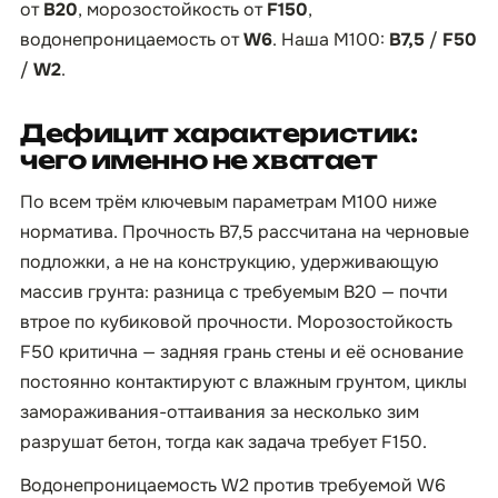
от
B20
, морозостойкость от
F150
,
водонепроницаемость от
W6
. Наша М100:
B7,5
/
F50
/
W2
.
Дефицит характеристик:
чего именно не хватает
По всем трём ключевым параметрам М100 ниже
норматива. Прочность B7,5 рассчитана на черновые
подложки, а не на конструкцию, удерживающую
массив грунта: разница с требуемым B20 — почти
втрое по кубиковой прочности. Морозостойкость
F50 критична — задняя грань стены и её основание
постоянно контактируют с влажным грунтом, циклы
замораживания-оттаивания за несколько зим
разрушат бетон, тогда как задача требует F150.
Водонепроницаемость W2 против требуемой W6