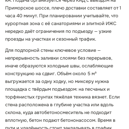
км. Подача организуется через КАД с выездом на
Приморское шоссе, плечо доставки составляет от 1
часа 40 минут. При планировании учитывайте, что
курортная зона с её санаториями и элитной ИЖС
нередко даёт ограничения по подъезду — узкие
проезды на участках и сезонный трафик.
Для подпорной стены ключевое условие —
непрерывность заливки слоями без перерывов,
иначе образуются холодные швы, ослабляющие
конструкцию на сдвиг. Объём около 5 м³
выгружается за одну ходку, но миксеру нужна
площадка с твёрдым подъездом: на песчаных и
торфянистых грунтах тяжёлая техника вязнет. Если
стена расположена в глубине участка или вдоль
склона, куда автобетоносмеситель не подходит
вплотную, бетон подают бетононасосом. Время в
пути и удалённость стоит закладывать в график,