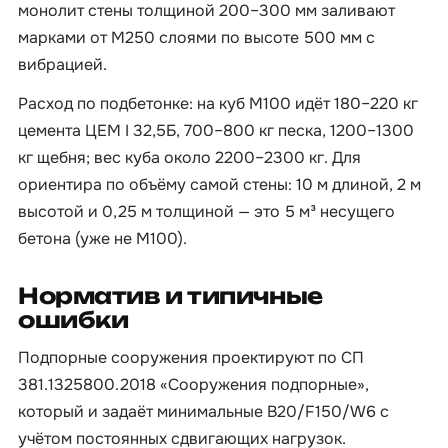
монолит стены толщиной 200–300 мм заливают
марками от М250 слоями по высоте 500 мм с
вибрацией.
Расход по подбетонке: на куб М100 идёт 180–220 кг
цемента ЦЕМ I 32,5Б, 700–800 кг песка, 1200–1300
кг щебня; вес куба около 2200–2300 кг. Для
ориентира по объёму самой стены: 10 м длиной, 2 м
высотой и 0,25 м толщиной — это 5 м³ несущего
бетона (уже не М100).
Норматив и типичные
ошибки
Подпорные сооружения проектируют по СП
381.1325800.2018 «Сооружения подпорные»,
который и задаёт минимальные B20/F150/W6 с
учётом постоянных сдвигающих нагрузок.