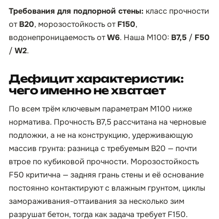
Требования для подпорной стены:
класс прочности
от
B20
, морозостойкость от
F150
,
водонепроницаемость от
W6
. Наша М100:
B7,5
/
F50
/
W2
.
Дефицит характеристик:
чего именно не хватает
По всем трём ключевым параметрам М100 ниже
норматива. Прочность B7,5 рассчитана на черновые
подложки, а не на конструкцию, удерживающую
массив грунта: разница с требуемым B20 — почти
втрое по кубиковой прочности. Морозостойкость
F50 критична — задняя грань стены и её основание
постоянно контактируют с влажным грунтом, циклы
замораживания-оттаивания за несколько зим
разрушат бетон, тогда как задача требует F150.