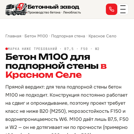
Бетонный завод
Производство бетона · Ленобласть
Главная
·
Бетон М100
·
Подпорная стена
·
Красное Село
МАРКА НИЖЕ ТРЕБОВАНИЙ · B7,5 · F50 · W2
Бетон М100 для
подпорной стены
в
Красном Селе
Прямой вердикт: для тела подпорной стены бетон
М100 не подходит. Конструкция постоянно работает
на сдвиг и опрокидывание, поэтому проект требует
класс не ниже B20 (М250), морозостойкость F150 и
водонепроницаемость W6. М100 даёт лишь B7,5, F50
и W2 — он не дотягивает ни по прочности (примерно