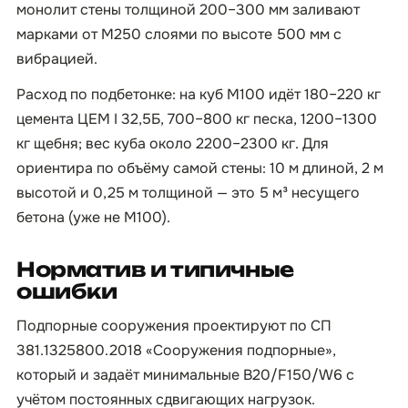
монолит стены толщиной 200–300 мм заливают
марками от М250 слоями по высоте 500 мм с
вибрацией.
Расход по подбетонке: на куб М100 идёт 180–220 кг
цемента ЦЕМ I 32,5Б, 700–800 кг песка, 1200–1300
кг щебня; вес куба около 2200–2300 кг. Для
ориентира по объёму самой стены: 10 м длиной, 2 м
высотой и 0,25 м толщиной — это 5 м³ несущего
бетона (уже не М100).
Норматив и типичные
ошибки
Подпорные сооружения проектируют по СП
381.1325800.2018 «Сооружения подпорные»,
который и задаёт минимальные B20/F150/W6 с
учётом постоянных сдвигающих нагрузок.