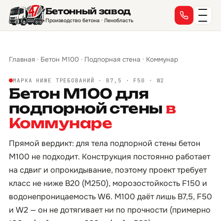
Бетонный завод
Производство бетона · Ленобласть
Главная
·
Бетон М100
·
Подпорная стена
·
Коммунар
МАРКА НИЖЕ ТРЕБОВАНИЙ · B7,5 · F50 · W2
Бетон М100 для
подпорной стены
в
Коммунаре
Прямой вердикт: для тела подпорной стены бетон
М100 не подходит. Конструкция постоянно работает
на сдвиг и опрокидывание, поэтому проект требует
класс не ниже B20 (М250), морозостойкость F150 и
водонепроницаемость W6. М100 даёт лишь B7,5, F50
и W2 — он не дотягивает ни по прочности (примерно