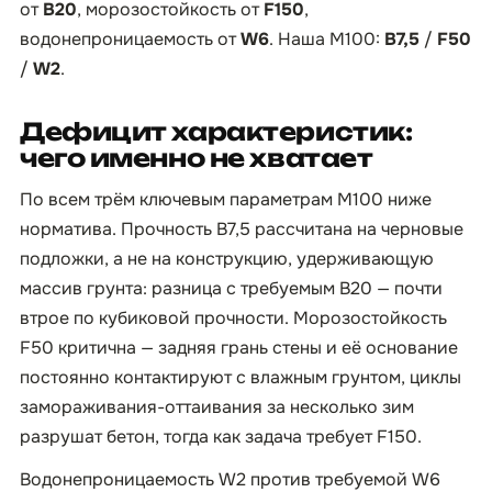
от
B20
, морозостойкость от
F150
,
водонепроницаемость от
W6
. Наша М100:
B7,5
/
F50
/
W2
.
Дефицит характеристик:
чего именно не хватает
По всем трём ключевым параметрам М100 ниже
норматива. Прочность B7,5 рассчитана на черновые
подложки, а не на конструкцию, удерживающую
массив грунта: разница с требуемым B20 — почти
втрое по кубиковой прочности. Морозостойкость
F50 критична — задняя грань стены и её основание
постоянно контактируют с влажным грунтом, циклы
замораживания-оттаивания за несколько зим
разрушат бетон, тогда как задача требует F150.
Водонепроницаемость W2 против требуемой W6