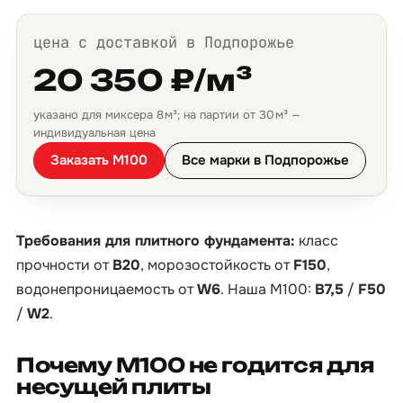
цена с доставкой в Подпорожье
20 350 ₽/м³
указано для миксера 8 м³; на партии от 30 м³ —
индивидуальная цена
Заказать М100
Все марки в Подпорожье
Требования для плитного фундамента:
класс
прочности от
B20
, морозостойкость от
F150
,
водонепроницаемость от
W6
. Наша М100:
B7,5
/
F50
/
W2
.
Почему М100 не годится для
несущей плиты