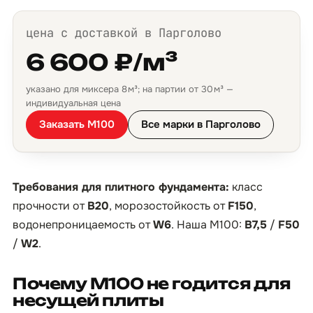
цена с доставкой в Парголово
6 600 ₽/м³
указано для миксера 8 м³; на партии от 30 м³ —
индивидуальная цена
Заказать М100
Все марки в Парголово
Требования для плитного фундамента:
класс
прочности от
B20
, морозостойкость от
F150
,
водонепроницаемость от
W6
. Наша М100:
B7,5
/
F50
/
W2
.
Почему М100 не годится для
несущей плиты