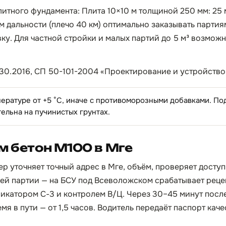
литного фундамента: Плита 10×10 м толщиной 250 мм: 25 
ом дальности (плечо 40 км) оптимально заказывать партия
вку. Для частной стройки и малых партий до 5 м³ возможн
30.2016, СП 50-101-2004 «Проектирование и устройство
пературе от +5 °C, иначе с противоморозными добавками. П
тельна на пучинистых грунтах.
м бетон М100 в Мге
р уточняет точный адрес в Мге, объём, проверяет доступ
ей партии — на БСУ под Всеволожском срабатывает реце
икатором С-3 и контролем В/Ц. Через 30–45 минут посл
мя в пути — от 1,5 часов. Водитель передаёт паспорт кач