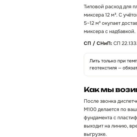
Типовой расход для п
миксера 12 м³. С учёт
5–12 м³ окупает доста
миксера с надбавкой.
СП / СНиП:
СП 22.133
Лить только при тем
геотекстиля — обяза
Как мы вози
После звонка диспетче
М100 делается по ваш
фундамента с пластиф
выходит на линию, вре
выгрузке.