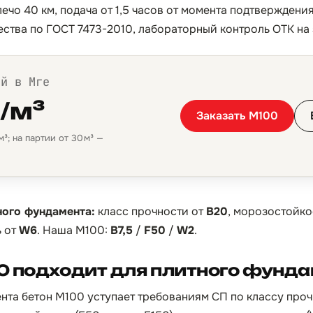
ечо 40 км, подача от 1,5 часов от момента подтверждени
ества по ГОСТ 7473-2010, лабораторный контроль ОТК на 
ой в Мге
₽/м³
Заказать М100
³; на партии от 30 м³ —
ного фундамента:
класс прочности от
B20
, морозостойко
 от
W6
. Наша М100:
B7,5
/
F50
/
W2
.
0 подходит для плитного фунд
нта бетон М100 уступает требованиям СП по классу проч