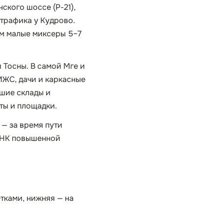
кого шоссе (Р-21),
 трафика у Кудрово.
ем малые миксеры 5–7
 Тосны. В самой Мге и
ИЖС, дачи и каркасные
ьшие склады и
ты и площадки.
 — за время пути
 ННК повышенной
тками, нижняя — на