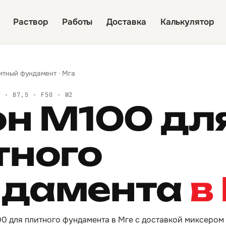
Раствор
Работы
Доставка
Калькулятор
итный фундамент
·
Мга
Й · B7,5 · F50 · W2
он М100 дл
тного
дамента
в
0 для плитного фундамента в Мге с доставкой миксером 