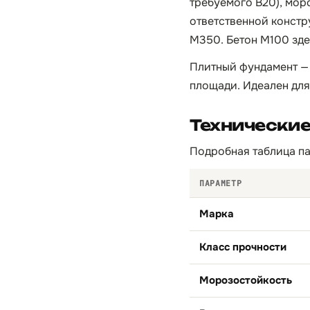
требуемого B20), мор
ответственной констр
М350. Бетон М100 зде
Плитный фундамент —
площади. Идеален для
Технически
Подробная таблица па
ПАРАМЕТР
Марка
Класс прочности
Морозостойкость