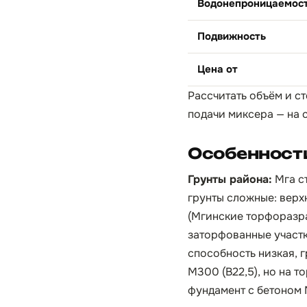
Водонепроницаемос
Подвижность
Цена от
Рассчитать объём и с
подачи миксера — на 
Особенности
Грунты района:
Мга с
грунты сложные: верх
(Мгинские торфоразра
заторфованные участк
способность низкая, 
М300 (B22,5), но на 
фундамент с бетоном