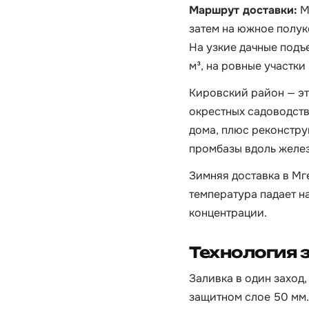
Маршрут доставки:
М
затем на южное полук
На узкие дачные подъ
м³, на ровные участк
Кировский район — эт
окрестных садоводств
дома, плюс реконстру
промбазы вдоль желез
Зимняя доставка в Мге
температура падает н
концентрации.
Технология 
Заливка в один заход
защитном слое 50 мм.