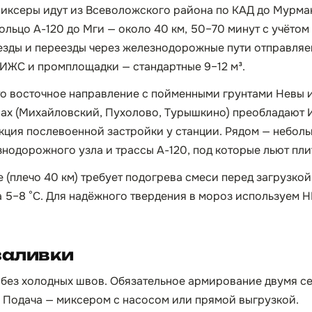
иксеры идут из Всеволожского района по КАД до Мурманс
ольцо А-120 до Мги — около 40 км, 50–70 минут с учётом
езды и переезды через железнодорожные пути отправля
и ИЖС и промплощадки — стандартные 9–12 м³.
о восточное направление с пойменными грунтами Невы и
ах (Михайловский, Пухолово, Турышкино) преобладают 
кция послевоенной застройки у станции. Рядом — небол
нодорожного узла и трассы А-120, под которые льют пли
 (плечо 40 км) требует подогрева смеси перед загрузкой
а 5–8 °C. Для надёжного твердения в мороз используем
заливки
, без холодных швов. Обязательное армирование двумя се
 Подача — миксером с насосом или прямой выгрузкой.