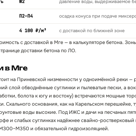
ть
W2
давление воды, выдерживаемое б
П2–П4
осадка конуса при подаче миксер
4 100 ₽/м³
с доставкой по ближней зоне
тоимость с доставкой в Мге — в
калькуляторе бетона
. Зон
странице
доставки бетона по ЛО
.
 в Мге
тоит на Приневской низменности у одноимённой реки — 
ний слой обводнённые суглинки и пылеватые пески, а вок
ботки, болота к югу и востоку) встречаются мощные тор
и. Скального основания, как на Карельском перешейке, т
грунтовые воды высокие. Под ИЖС и дачи на песчаных пят
торфе и слабых суглинках надёжнее свайно-ростверковый
 М300–М350 и обязательной гидроизоляцией.