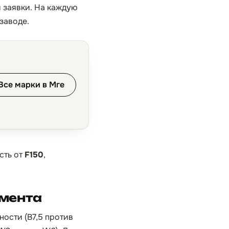
я заявки. На каждую
заводе.
Все марки в Мге
сть от
F150
,
амента
ности (B7,5 против