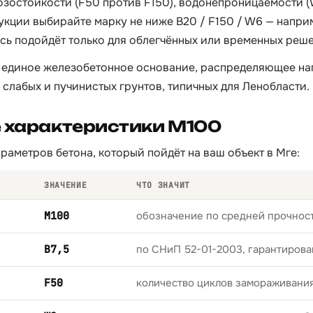
озостойкости (F50 против F150), водонепроницаемости (
укции выбирайте марку не ниже B20 / F150 / W6 — напри
сь подойдёт только для облегчённых или временных реш
 единое железобетонное основание, распределяющее наг
 слабых и пучинистых грунтов, типичных для Ленобласти.
е характеристики М100
раметров бетона, который пойдёт на ваш объект в Мге:
ЗНАЧЕНИЕ
ЧТО ЗНАЧИТ
М100
обозначение по средней прочност
B7,5
по СНиП 52-01-2003, гарантирова
F50
количество циклов замораживани