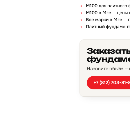
М100 для плитного
М100 в Мге
— цены 
Все марки в Мге
— п
Плитный фундамент
Заказать
фундаме
Назовите объём — п
+7 (812) 703-81-