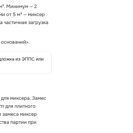
м³. Минимум — 2
ми от 5 м³ — миксер
а частичная загрузка
 оснований».
одложка из ЭППС или
 для миксера. Замес
пт для плитного
е замеса миксер
ества партии при