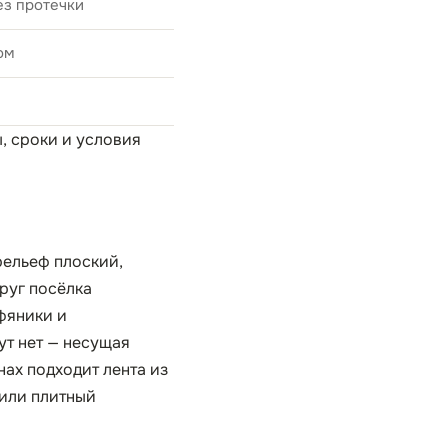
ез протечки
ом
ы, сроки и условия
рельеф плоский,
руг посёлка
фяники и
ут нет — несущая
нах подходит лента из
 или плитный