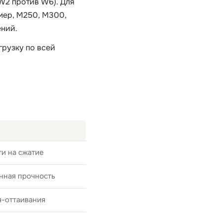
W2 против W6). Для
мер, М250, М300,
ений.
рузку по всей
и на сжатие
нная прочность
я-оттаивания