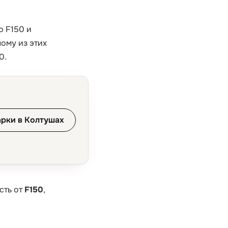
ю F150 и
ному из этих
0.
арки в Колтушах
сть от
F150
,