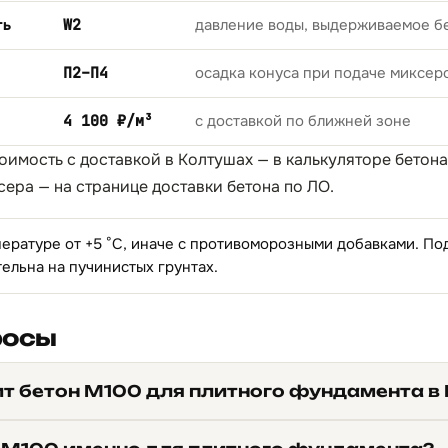
ть
W2
давление воды, выдерживаемое б
П2–П4
осадка конуса при подаче миксер
4 100 ₽/м³
с доставкой по ближней зоне
тоимость с доставкой в Колтушах — в
калькуляторе бетона
сера — на странице
доставки бетона по ЛО
.
пературе от +5 °C, иначе с противоморозными добавками. П
тельна на пучинистых грунтах.
росы
ит бетон М100 для плитного фундамента в