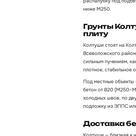
распалубку под подбе
ниже М250.
Грунты Кол
плиту
Колтуши стоят на Кол
Всеволожского района
сильным пучением, ка
плотное, стабильное 
Под местные объекты 
бетон от B20 (М250–М
холодных швов, по дв
подложку из ЭППС или
Доставка бе
Колтуши — близкая к н