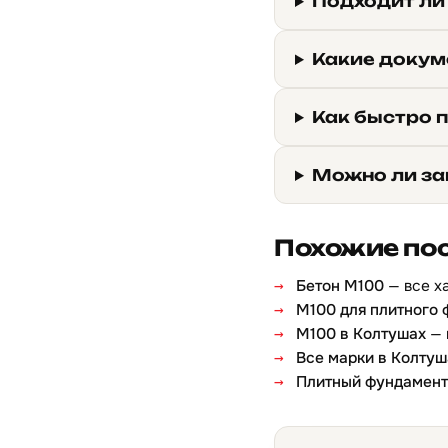
Подходит ли
Какие докум
Как быстро 
Можно ли за
Похожие по
Бетон М100
— все х
М100 для плитного
М100 в Колтушах
— 
Все марки в Колтуш
Плитный фундамент