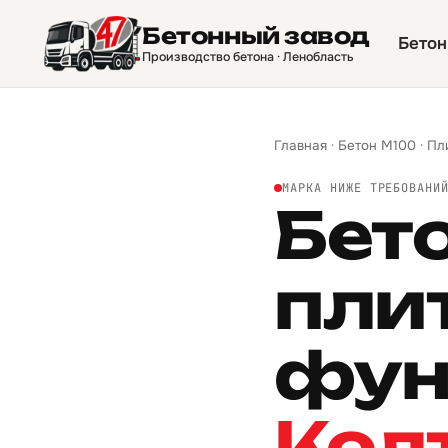
Бетонный завод
Бетон
Производство бетона · Ленобласть
Главная
·
Бетон М100
·
Пл
МАРКА НИЖЕ ТРЕБОВАНИ
Бет
пли
фун
Кол