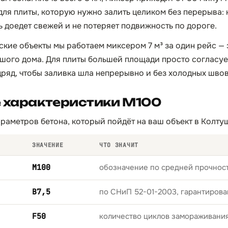
 для плиты, которую нужно залить целиком без перерыва:
ь доедет свежей и не потеряет подвижность по дороге.
ские объекты мы работаем миксером 7 м³ за один рейс — э
шого дома. Для плиты большей площади просто согласу
ряд, чтобы заливка шла непрерывно и без холодных швов
е характеристики М100
раметров бетона, который пойдёт на ваш объект в Колту
ЗНАЧЕНИЕ
ЧТО ЗНАЧИТ
М100
обозначение по средней прочност
B7,5
по СНиП 52-01-2003, гарантирова
F50
количество циклов замораживани