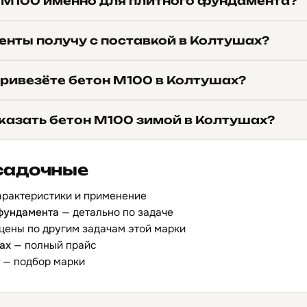
 М100 именно для плитного фундамента?
енты получу с поставкой в Колтушах?
привезёте бетон М100 в Колтушах?
казать бетон М100 зимой в Колтушах?
садочные
арактеристики и применение
 фундамента
— детально по задаче
цены по другим задачам этой марки
ах
— полный прайс
— подбор марки