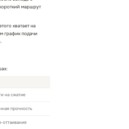
 короткий маршрут
того хватает на
ем график подачи
.
шах:
и на сжатие
нная прочность
я-оттаивания