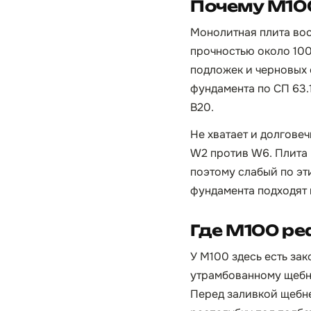
Почему М100
Монолитная плита вос
прочностью около 100
подложек и черновых 
фундамента по СП 63.1
B20.
Не хватает и долгове
W2 против W6. Плита 
поэтому слабый по эт
фундамента подходят
Где М100 ре
У М100 здесь есть за
утрамбованному щебню
Перед заливкой щебн