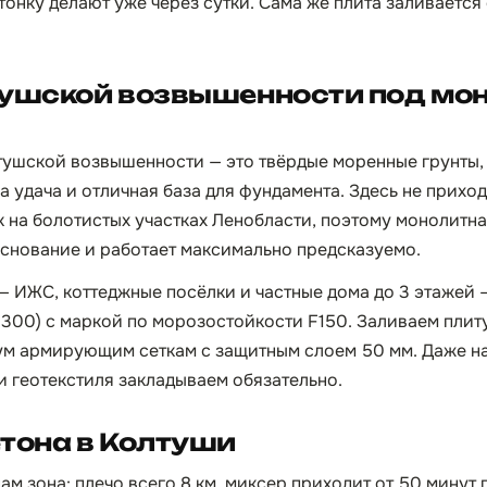
тонку делают уже через сутки. Сама же плита заливается
тушской возвышенности под мо
тушской возвышенности — это твёрдые моренные грунты,
 удача и отличная база для фундамента. Здесь не приход
к на болотистых участках Ленобласти, поэтому монолитна
основание и работает максимально предсказуемо.
— ИЖС, коттеджные посёлки и частные дома до 3 этажей
300) с маркой по морозостойкости F150. Заливаем плиту 
ум армирующим сеткам с защитным слоем 50 мм. Даже н
 геотекстиля закладываем обязательно.
тона в Колтуши
ам зона: плечо всего 8 км, миксер приходит от 50 минут 