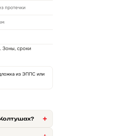
ез протечки
ом
. Зоны, сроки
одложка из ЭППС или
 Колтушах?