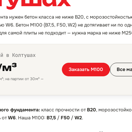
нта нужен бетон класса не ниже B20, с морозостойкость
 W6. Бетон М100 (B7,5, F50, W2) не дотягивает ни по од
для самой плиты не подходит — нужна марка не ниже М25
ой в Колтушах
/м³
Заказать М100
Все м
³; на партии от 30 м³ —
ного фундамента:
класс прочности от
B20
, морозостойко
 от
W6
. Наша М100:
B7,5
/
F50
/
W2
.