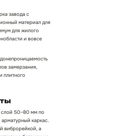
рка завода с
ционный материал для
имум для жилого
енобласти и вовсе
водонепроницаемость
лов замерзания,
и плитного
иты
й слой 50–80 мм по
 арматурный каркас.
й виброрейкой, а