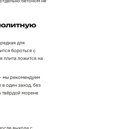
 отдельно бетоном не
нолитную
 редкая для
ится бороться с
я плита ложится на
 — мы рекомендуем
в один заход, без
а твёрдой морене
после выхода с