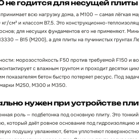
 не годится для несущей плиты
принимает всю нагрузку дома, а М100 — самая лёгкая ма
 кг/см² и классом B7,5. Это конструкционно-теплоизоля
основ; для несущих фундаментов его не применяют. Мин
3330 — B15 (М200), а для плиты на пучинистых грунтах Л
чности: морозостойкость F50 против требуемой F150 и 
контактирует с влажным грунтом и проходит десятки цик
им показателям бетон быстро потеряет ресурс. Под задач
 марки М250, М300 и М350.
ально нужен при устройстве пл
конная роль — подбетонка под основную плиту. Это тонки
, который даёт ровное основание под гидроизоляцию и
евую подушку увлажняют, бетон уплотняют поверхностно