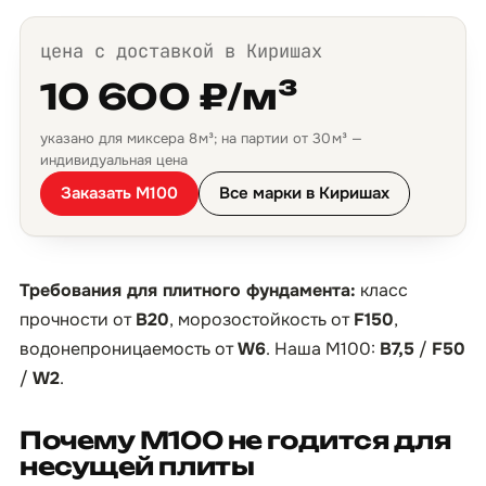
цена с доставкой в Киришах
10 600 ₽/м³
указано для миксера 8 м³; на партии от 30 м³ —
индивидуальная цена
Заказать М100
Все марки в Киришах
Требования для плитного фундамента:
класс
прочности от
B20
, морозостойкость от
F150
,
водонепроницаемость от
W6
. Наша М100:
B7,5
/
F50
/
W2
.
Почему М100 не годится для
несущей плиты