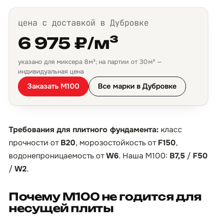
цена с доставкой в Дубровке
6 975 ₽/м³
указано для миксера 8 м³; на партии от 30 м³ —
индивидуальная цена
Заказать М100
Все марки в Дубровке
Требования для плитного фундамента:
класс
прочности от
B20
, морозостойкость от
F150
,
водонепроницаемость от
W6
. Наша М100:
B7,5
/
F50
/
W2
.
Почему М100 не годится для
несущей плиты