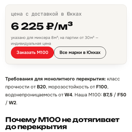
цена с доставкой в Юкках
6 225 ₽/м³
указано для миксера 8 м³; на партии от 30 м³ —
индивидуальная цена
Заказать М100
Все марки в Юкках
Требования для монолитного перекрытия:
класс
прочности от
B20
, морозостойкость от
F100
,
водонепроницаемость от
W4
. Наша М100:
B7,5
/
F50
/
W2
.
Почему М100 не дотягивает
до перекрытия