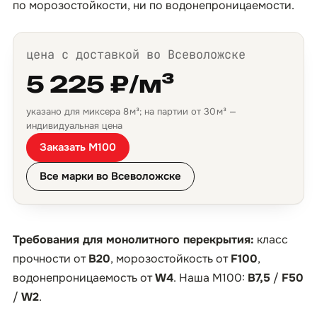
по морозостойкости, ни по водонепроницаемости.
цена с доставкой во Всеволожске
5 225 ₽/м³
указано для миксера 8 м³; на партии от 30 м³ —
индивидуальная цена
Заказать М100
Все марки во Всеволожске
Требования для монолитного перекрытия:
класс
прочности от
B20
, морозостойкость от
F100
,
водонепроницаемость от
W4
. Наша М100:
B7,5
/
F50
/
W2
.