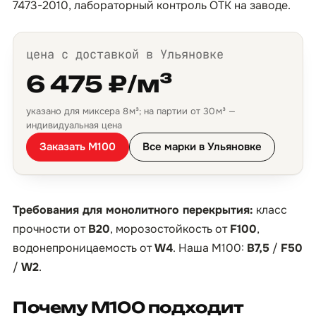
7473-2010, лабораторный контроль ОТК на заводе.
цена с доставкой в Ульяновке
6 475 ₽/м³
указано для миксера 8 м³; на партии от 30 м³ —
индивидуальная цена
Заказать М100
Все марки в Ульяновке
Требования для монолитного перекрытия:
класс
прочности от
B20
, морозостойкость от
F100
,
водонепроницаемость от
W4
. Наша М100:
B7,5
/
F50
/
W2
.
Почему М100 подходит