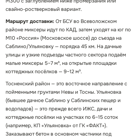
М300 с заглублением ниже промерзания или
свайно-ростверковый вариант.
Маршрут доставки:
От БСУ во Всеволожском
районе миксеры идут по КАД, затем уходят на юг по
М10 «Россия» (Московское шоссе) до съезда на
Саблино/Ульяновку — порядка 45 км. На дачные
улицы и узкие подъезды частного сектора подаём
малые миксеры 5–7 м³, на открытые площадки
коттеджных посёлков — 9–12 м³.
Тосненский район — это восточное направление с
пойменными грунтами Невы и Тосны. Ульяновка
(бывшее дачное Саблино у Саблинских пещер и
водопадов) — это прежде всего ИЖС, дачи и
коттеджные посёлки на участках по 6–15 соток
(например, КП «Ульяновка» от ГК «ФАКТ»).
Заказывают бетон в основном частники под