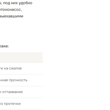
, под них удобно
етононасос,
е выехавшими
овке:
и на сжатие
нная прочность
я-оттаивания
ез протечки