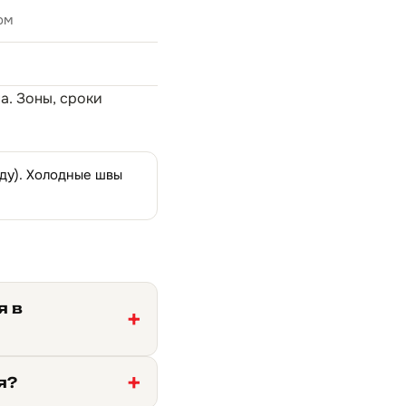
ом
на
. Зоны, сроки
оду). Холодные швы
я в
я?