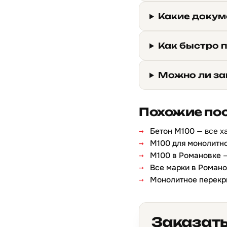
Какие докум
Как быстро 
Можно ли за
Похожие по
Бетон М100
— все х
М100 для монолитн
М100 в Романовке
—
Все марки в Роман
Монолитное перекр
Заказать