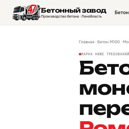
Бетонный завод
Бетон
Производство бетона · Ленобласть
Главная
·
Бетон М100
·
Мо
МАРКА НИЖЕ ТРЕБОВАНИ
Бет
мон
пер
Ром