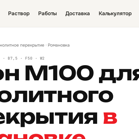
Раствор
Работы
Доставка
Калькулятор
нолитное перекрытие
·
Романовка
Й · B7,5 · F50 · W2
он М100 дл
олитного
екрытия
в
ановке