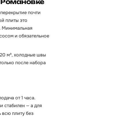
 Романовке
 перекрытие почти
ой плиты это
а. Минимальная
асосом и обязательное
 20 м³, холодные швы
только после набора
одача от 1 часа.
и стабилен — а для
 всю плиту без