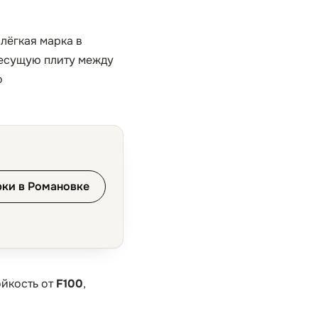
лёгкая марка в
Несущую плиту между
о
рки в Романовке
ойкость от
F100
,