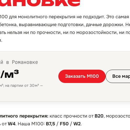
М100 для монолитного перекрытия не подходит. Это самая 
бетонка, выравнивающие подготовки, дачные дорожки. 
ть нельзя ни по прочности, ни по морозостойкости, ни п
.
ой в Романовке
₽/м³
Заказать М100
Все ма
³; на партии от 30 м³ —
литного перекрытия:
класс прочности от
B20
, морозост
 от
W4
. Наша М100:
B7,5
/
F50
/
W2
.