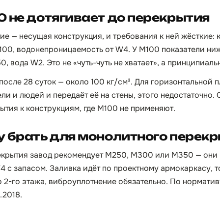
 не дотягивает до перекрытия
е — несущая конструкция, и требования к ней жёсткие: к
100, водонепроницаемость от W4. У М100 показатели ни
50, вода W2. Это не «чуть-чуть не хватает», а принципиал
после 28 суток — около 100 кг/см². Для горизонтальной 
ели и людей и передаёт её на стены, этого недостаточно.
ытия к конструкциям, где М100 не применяют.
 брать для монолитного перек
екрытия завод рекомендует М250, М300 или М350 — они
с запасом. Заливка идёт по проектному армокаркасу, т
о 2-го этажа, виброуплотнение обязательно. По норматив
.2018.