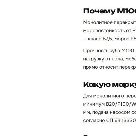
Почему М100
Монолитное перекрыти
морозостойкость от F
— класс B7,5, мороз F
Прочность куба М100 
нагрузку от пола, меб
прямо относит перекр
Какую марку
Для монолитного пер
минимум B20/F100/W4 
мм, подача насосом с
согласно СП 63.13330