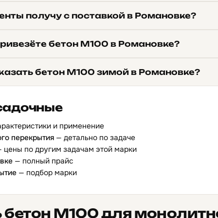
енты получу с поставкой в Романовке?
привезёте бетон М100 в Романовке?
казать бетон М100 зимой в Романовке?
садочные
арактеристики и применение
ого перекрытия
— детально по задаче
 цены по другим задачам этой марки
овке
— полный прайс
ытие
— подбор марки
 бетон М100 для монолитн