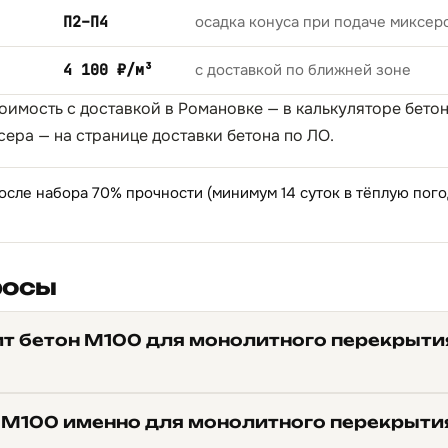
П2–П4
осадка конуса при подаче миксер
4 100 ₽/м³
с доставкой по ближней зоне
тоимость с доставкой в Романовке — в
калькуляторе бето
сера — на странице
доставки бетона по ЛО
.
осле набора 70% прочности (минимум 14 суток в тёплую пог
росы
ит бетон М100 для монолитного перекрыти
 М100 именно для монолитного перекрыти