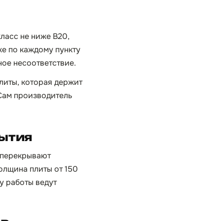
ласс не ниже B20,
же по каждому пункту
ьное несоответствие.
плиты, которая держит
 Сам производитель
рытия
 перекрывают
олщина плиты от 150
у работы ведут