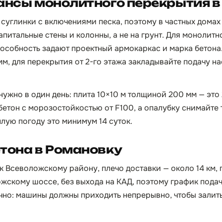
ансы монолитного перекрытия в
 суглинки с включениями песка, поэтому в частных домах
апитальные стены и колонны, а не на грунт. Для монолитн
особность задают проектный армокаркас и марка бетон
мм, для перекрытия от 2-го этажа закладывайте подачу н
нужно в один день: плита 10×10 м толщиной 200 мм — это
бетон с морозостойкостью от F100, а опалубку снимайте 
плую погоду это минимум 14 суток.
тона в Романовку
 Всеволожскому району, плечо доставки — около 14 км, п
жскому шоссе, без выхода на КАД, поэтому график подач
чно: машины должны приходить непрерывно, чтобы залить