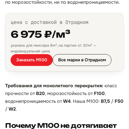
по морозостойкости, ни по водонепроницаемости.
цена с доставкой в Отрадном
6 975 ₽/м³
указано для миксера 8 м³; на партии от 30 м³ —
индивидуальная цена
Заказать М100
Все марки в Отрадном
Требования для монолитного перекрытия:
класс
прочности от
B20
, морозостойкость от
F100
,
водонепроницаемость от
W4
. Наша М100:
B7,5
/
F50
/
W2
.
Почему М100 не дотягивает