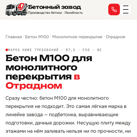
Бетонный завод
Производство бетона · Ленобласть
Главная
·
Бетон М100
·
Монолитное перекрытие
·
Отрадное
МАРКА НИЖЕ ТРЕБОВАНИЙ · B7,5 · F50 · W2
Бетон М100 для
монолитного
перекрытия
в
Отрадном
Сразу честно: бетон М100 для монолитного
перекрытия не подходит. Это самая лёгкая марка в
линейке завода — подбетонка, выравнивающие
подготовки, дачные дорожки. Несущую плиту между
этажами на нём заливать нельзя ни по прочности, ни