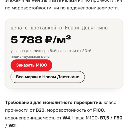
этажами на нём заливать нельзя ни по прочности, ни
по морозостойкости, ни по водонепроницаемости.
цена с доставкой в Новом Девяткино
5 788 ₽/м³
указано для миксера 8 м³; на партии от 30 м³ —
индивидуальная цена
Заказать М100
Все марки в Новом Девяткино
Требования для монолитного перекрытия:
класс
прочности от
B20
, морозостойкость от
F100
,
водонепроницаемость от
W4
. Наша М100:
B7,5
/
F50
/
W2
.