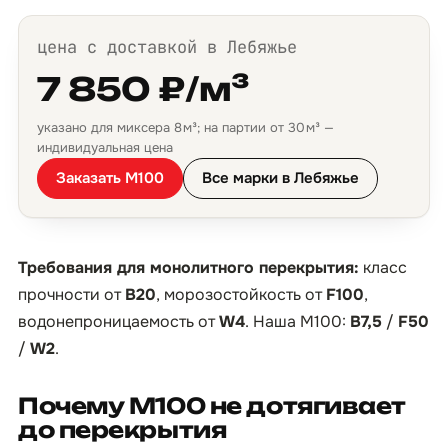
цена с доставкой в Лебяжье
7 850 ₽/м³
указано для миксера 8 м³; на партии от 30 м³ —
индивидуальная цена
Заказать М100
Все марки в Лебяжье
Требования для монолитного перекрытия:
класс
прочности от
B20
, морозостойкость от
F100
,
водонепроницаемость от
W4
. Наша М100:
B7,5
/
F50
/
W2
.
Почему М100 не дотягивает
до перекрытия