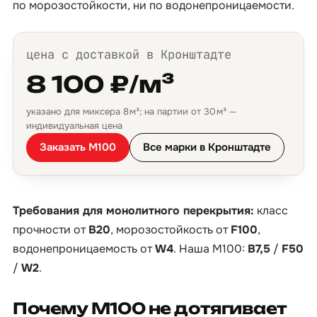
по морозостойкости, ни по водонепроницаемости.
цена с доставкой в Кронштадте
8 100 ₽/м³
указано для миксера 8 м³; на партии от 30 м³ —
индивидуальная цена
Заказать М100
Все марки в Кронштадте
Требования для монолитного перекрытия:
класс
прочности от
B20
, морозостойкость от
F100
,
водонепроницаемость от
W4
. Наша М100:
B7,5
/
F50
/
W2
.
Почему М100 не дотягивает