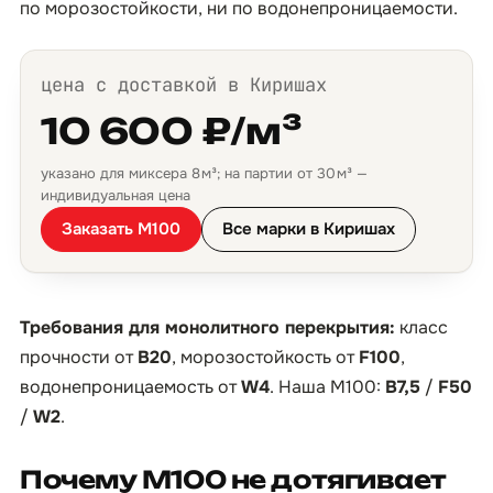
по морозостойкости, ни по водонепроницаемости.
цена с доставкой в Киришах
10 600 ₽/м³
указано для миксера 8 м³; на партии от 30 м³ —
индивидуальная цена
Заказать М100
Все марки в Киришах
Требования для монолитного перекрытия:
класс
прочности от
B20
, морозостойкость от
F100
,
водонепроницаемость от
W4
. Наша М100:
B7,5
/
F50
/
W2
.
Почему М100 не дотягивает