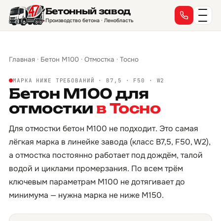
Бетонный завод
Производство бетона · Ленобласть
Главная
·
Бетон М100
·
Отмостка
·
Тосно
МАРКА НИЖЕ ТРЕБОВАНИЙ · B7,5 · F50 · W2
Бетон М100 для
отмостки
в Тосно
Для отмостки бетон М100 не подходит. Это самая
лёгкая марка в линейке завода (класс B7,5, F50, W2),
а отмостка постоянно работает под дождём, талой
водой и циклами промерзания. По всем трём
ключевым параметрам М100 не дотягивает до
минимума — нужна марка не ниже М150.