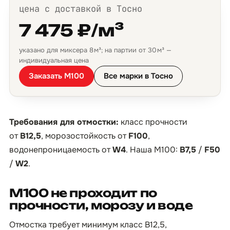
цена с доставкой в Тосно
7 475 ₽/м³
указано для миксера 8 м³; на партии от 30 м³ —
индивидуальная цена
Заказать М100
Все марки в Тосно
Требования для отмостки:
класс прочности
от
B12,5
, морозостойкость от
F100
,
водонепроницаемость от
W4
. Наша М100:
B7,5
/
F50
/
W2
.
М100 не проходит по
прочности, морозу и воде
Отмостка требует минимум класс B12,5,