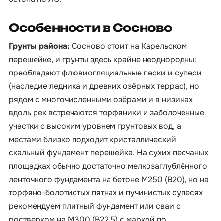
Особенности в Сосново
Грунты района:
Сосново стоит на Карельском
перешейке, и грунты здесь крайне неоднородны:
преобладают флювиогляциальные пески и супеси
(наследие ледника и древних озёрных террас), но
рядом с многочисленными озёрами и в низинах
вдоль рек встречаются торфяники и заболоченные
участки с высоким уровнем грунтовых вод, а
местами близко подходит кристаллический
скальный фундамент перешейка. На сухих песчаных
площадках обычно достаточно мелкозаглублённого
ленточного фундамента на бетоне М250 (B20), но на
торфяно-болотистых пятнах и пучинистых супесях
рекомендуем плитный фундамент или сваи с
ростверком на М300 (B22,5) с маркой по