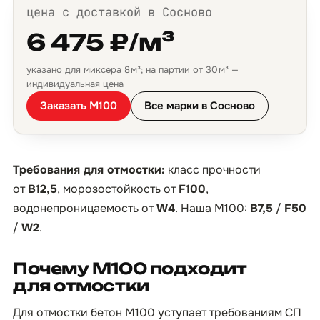
цена с доставкой в Сосново
6 475 ₽/м³
указано для миксера 8 м³; на партии от 30 м³ —
индивидуальная цена
Заказать М100
Все марки в Сосново
Требования для отмостки:
класс прочности
от
B12,5
, морозостойкость от
F100
,
водонепроницаемость от
W4
. Наша М100:
B7,5
/
F50
/
W2
.
Почему М100 подходит
для отмостки
Для отмостки бетон М100 уступает требованиям СП