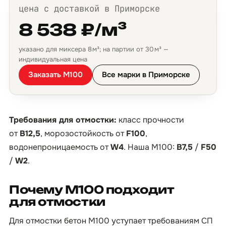
цена с доставкой в Приморске
8 538 ₽/м³
указано для миксера 8 м³; на партии от 30 м³ —
индивидуальная цена
Заказать М100
Все марки в Приморске
Требования для отмостки:
класс прочности
от
B12,5
, морозостойкость от
F100
,
водонепроницаемость от
W4
. Наша М100:
B7,5
/
F50
/
W2
.
Почему М100 подходит
для отмостки
Для отмостки бетон М100 уступает требованиям СП