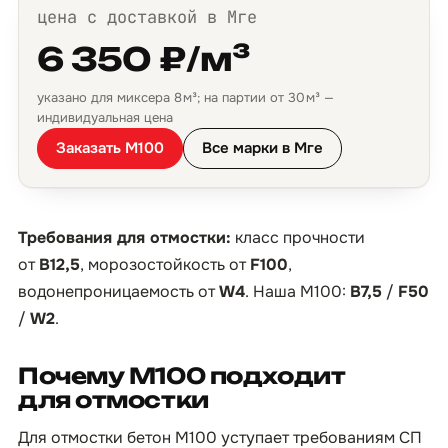
цена с доставкой в Мге
6 350 ₽/м³
указано для миксера 8 м³; на партии от 30 м³ —
индивидуальная цена
Заказать М100
Все марки в Мге
Требования для отмостки:
класс прочности
от
B12,5
, морозостойкость от
F100
,
водонепроницаемость от
W4
. Наша М100:
B7,5
/
F50
/
W2
.
Почему М100 подходит
для отмостки
Для отмостки бетон М100 уступает требованиям СП