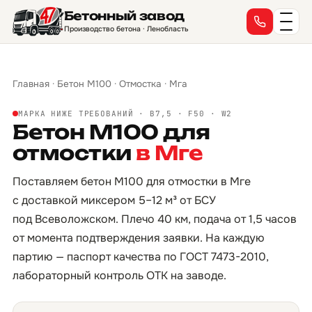
Бетонный завод
Производство бетона · Ленобласть
Главная
·
Бетон М100
·
Отмостка
·
Мга
МАРКА НИЖЕ ТРЕБОВАНИЙ · B7,5 · F50 · W2
Бетон М100 для
отмостки
в Мге
Поставляем бетон М100 для отмостки в Мге
с доставкой миксером 5–12 м³ от БСУ
под Всеволожском. Плечо 40 км, подача от 1,5 часов
от момента подтверждения заявки. На каждую
партию — паспорт качества по ГОСТ 7473-2010,
лабораторный контроль ОТК на заводе.