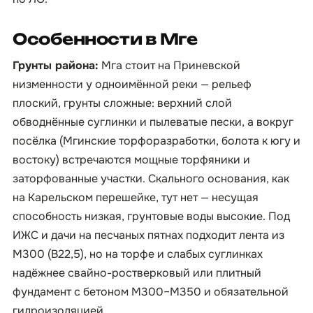
Особенности в Мге
Грунты района:
Мга стоит на Приневской
низменности у одноимённой реки — рельеф
плоский, грунты сложные: верхний слой
обводнённые суглинки и пылеватые пески, а вокруг
посёлка (Мгинские торфоразработки, болота к югу и
востоку) встречаются мощные торфяники и
заторфованные участки. Скального основания, как
на Карельском перешейке, тут нет — несущая
способность низкая, грунтовые воды высокие. Под
ИЖС и дачи на песчаных пятнах подходит лента из
М300 (B22,5), но на торфе и слабых суглинках
надёжнее свайно-ростверковый или плитный
фундамент с бетоном М300–М350 и обязательной
гидроизоляцией.