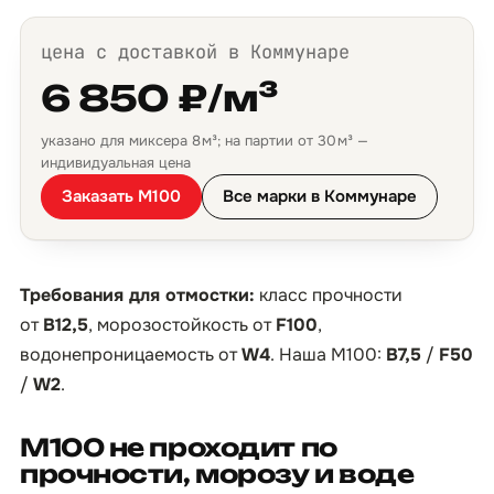
цена с доставкой в Коммунаре
6 850 ₽/м³
указано для миксера 8 м³; на партии от 30 м³ —
индивидуальная цена
Заказать М100
Все марки в Коммунаре
Требования для отмостки:
класс прочности
от
B12,5
, морозостойкость от
F100
,
водонепроницаемость от
W4
. Наша М100:
B7,5
/
F50
/
W2
.
М100 не проходит по
прочности, морозу и воде