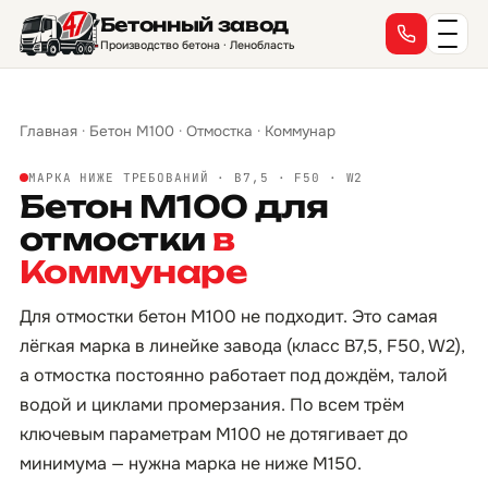
Бетонный завод
Производство бетона · Ленобласть
Главная
·
Бетон М100
·
Отмостка
·
Коммунар
МАРКА НИЖЕ ТРЕБОВАНИЙ · B7,5 · F50 · W2
Бетон М100 для
отмостки
в
Коммунаре
Для отмостки бетон М100 не подходит. Это самая
лёгкая марка в линейке завода (класс B7,5, F50, W2),
а отмостка постоянно работает под дождём, талой
водой и циклами промерзания. По всем трём
ключевым параметрам М100 не дотягивает до
минимума — нужна марка не ниже М150.