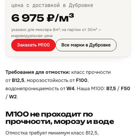
цена с доставкой в Дубровке
6 975 ₽/м³
указано для миксера 8 м³; на партии от 30 м³ —
индивидуальная цена
Заказать М100
Все марки в Дубровке
Требования для отмостки:
класс прочности
от
B12,5
, морозостойкость от
F100
,
водонепроницаемость от
W4
. Наша М100:
B7,5
/
F50
/
W2
.
М100 не проходит по
прочности, морозу и воде
Отмостка требует минимум класс B12,5,