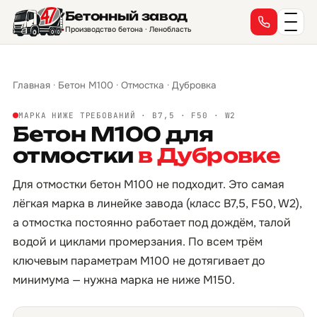
Бетонный завод
Производство бетона · Ленобласть
Главная
·
Бетон М100
·
Отмостка
·
Дубровка
МАРКА НИЖЕ ТРЕБОВАНИЙ · B7,5 · F50 · W2
Бетон М100 для
отмостки
в Дубровке
Для отмостки бетон М100 не подходит. Это самая
лёгкая марка в линейке завода (класс B7,5, F50, W2),
а отмостка постоянно работает под дождём, талой
водой и циклами промерзания. По всем трём
ключевым параметрам М100 не дотягивает до
минимума — нужна марка не ниже М150.