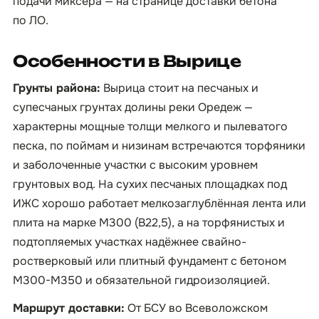
подачи миксера — на странице
доставки бетона
по ЛО
.
Особенности в Вырице
Грунты района:
Вырица стоит на песчаных и
супесчаных грунтах долины реки Оредеж —
характерны мощные толщи мелкого и пылеватого
песка, по поймам и низинам встречаются торфяники
и заболоченные участки с высоким уровнем
грунтовых вод. На сухих песчаных площадках под
ИЖС хорошо работает мелкозаглублённая лента или
плита на марке М300 (B22,5), а на торфянистых и
подтопляемых участках надёжнее свайно-
ростверковый или плитный фундамент с бетоном
М300-М350 и обязательной гидроизоляцией.
Маршрут доставки:
От БСУ во Всеволожском