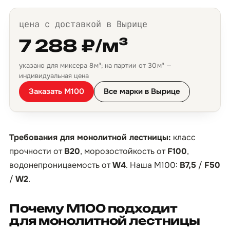
цена с доставкой в Вырице
7 288 ₽/м³
указано для миксера 8 м³; на партии от 30 м³ —
индивидуальная цена
Заказать М100
Все марки в Вырице
Требования для монолитной лестницы:
класс
прочности от
B20
, морозостойкость от
F100
,
водонепроницаемость от
W4
. Наша М100:
B7,5
/
F50
/
W2
.
Почему М100 подходит
для монолитной лестницы