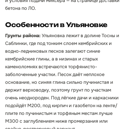
и условия подачи миксера — на странице
доставки
бетона по ЛО
.
Особенности в Ульяновке
Грунты района:
Ульяновка лежит в долине Тосны и
Саблинки, где под тонким слоем кембрийских и
водно-ледниковых песков залегают синие
кембрийские глины, а в низинах и старых
каменоломнях встречаются торфянисто-
заболоченные участки. Песок даёт неплохое
основание, но синяя глина сильно пучинистая и
держит верховодку, поэтому грунт по участкам
очень неоднороден. Под лёгкие дачи и каркасники
подойдёт М200, под кирпич и газобетон на ленте/
плите по пучинистым и торфяным местам лучше
М300 с заглублением ниже промерзания или
свайно-ростверковый вариант.