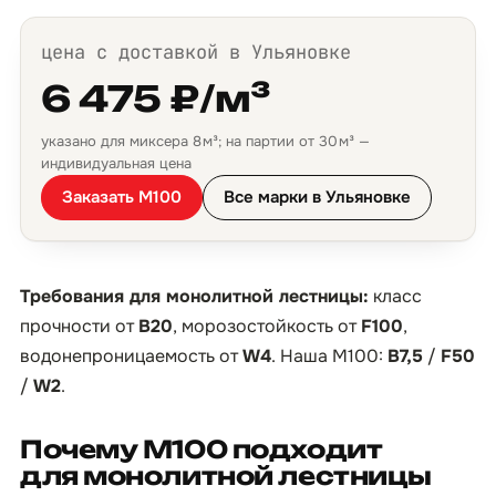
цена с доставкой в Ульяновке
6 475 ₽/м³
указано для миксера 8 м³; на партии от 30 м³ —
индивидуальная цена
Заказать М100
Все марки в Ульяновке
Требования для монолитной лестницы:
класс
прочности от
B20
, морозостойкость от
F100
,
водонепроницаемость от
W4
. Наша М100:
B7,5
/
F50
/
W2
.
Почему М100 подходит
для монолитной лестницы