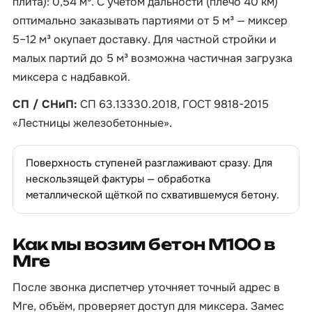
плита): 0,54 м³. С учётом дальности (плечо 40 км)
оптимально заказывать партиями от 5 м³ — миксер
5–12 м³ окупает доставку. Для частной стройки и
малых партий до 5 м³ возможна частичная загрузка
миксера с надбавкой.
СП / СНиП:
СП 63.13330.2018, ГОСТ 9818-2015
«Лестницы железобетонные».
Поверхность ступеней разглаживают сразу. Для
нескользящей фактуры — обработка
металлической щёткой по схватившемуся бетону.
Как мы возим бетон М100 в
Мге
После звонка диспетчер уточняет точный адрес в
Мге, объём, проверяет доступ для миксера. Замес