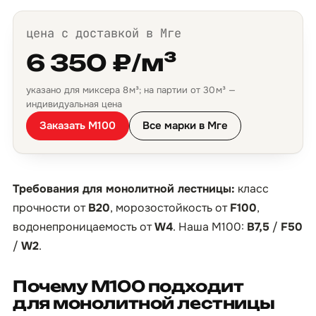
цена с доставкой в Мге
6 350 ₽/м³
указано для миксера 8 м³; на партии от 30 м³ —
индивидуальная цена
Заказать М100
Все марки в Мге
Требования для монолитной лестницы:
класс
прочности от
B20
, морозостойкость от
F100
,
водонепроницаемость от
W4
. Наша М100:
B7,5
/
F50
/
W2
.
Почему М100 подходит
для монолитной лестницы