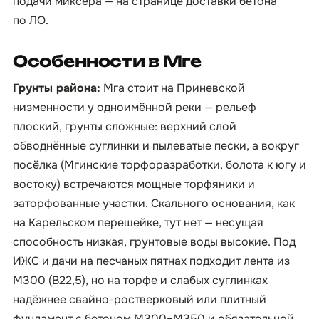
подачи миксера — на странице
доставки бетона
по ЛО
.
Особенности в Мге
Грунты района:
Мга стоит на Приневской
низменности у одноимённой реки — рельеф
плоский, грунты сложные: верхний слой
обводнённые суглинки и пылеватые пески, а вокруг
посёлка (Мгинские торфоразработки, болота к югу и
востоку) встречаются мощные торфяники и
заторфованные участки. Скального основания, как
на Карельском перешейке, тут нет — несущая
способность низкая, грунтовые воды высокие. Под
ИЖС и дачи на песчаных пятнах подходит лента из
М300 (B22,5), но на торфе и слабых суглинках
надёжнее свайно-ростверковый или плитный
фундамент с бетоном М300–М350 и обязательной