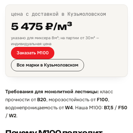
цена с доставкой в Кузьмоловском
5 475 ₽/м³
указано для миксера 8 м³; на партии от 30 м³ —
индивидуальная цена
Заказать М100
Все марки в Кузьмоловском
Требования для монолитной лестницы:
класс
прочности от
B20
, морозостойкость от
F100
,
водонепроницаемость от
W4
. Наша М100:
B7,5
/
F50
/
W2
.
Почему М100 подходит