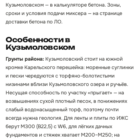
Кузьмоловском — в
калькуляторе бетона
. Зоны,
сроки и условия подачи миксера — на странице
доставки бетона по ЛО
.
Особенности в
Кузьмоловском
Грунты района:
Кузьмоловский стоит на южной
кромке Карельского перешейка: моренные суглинки
и пески чередуются с торфяно-болотистыми
низинами вблизи Кузьмоловского озера и ручьёв.
Несущая способность по участку «прыгает» — на
возвышениях сухой плотный песок, в понижениях
слабый водонасыщенный торф, поэтому почти
всегда нужна геология. Для ленты и плиты по ИЖС
берут М300 (B22,5) с W6, для лёгких дачных
фундаментов и стяжек хватает М200–М250; на