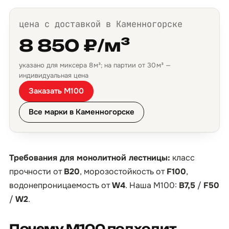
цена с доставкой в Каменногорске
8 850 ₽/м³
указано для миксера 8 м³; на партии от 30 м³ —
индивидуальная цена
Заказать М100
Все марки в Каменногорске
Требования для монолитной лестницы:
класс
прочности от
B20
, морозостойкость от
F100
,
водонепроницаемость от
W4
. Наша М100:
B7,5
/
F50
/
W2
.
Почему М100 подходит