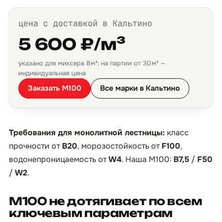
цена с доставкой в Кальтино
5 600 ₽/м³
указано для миксера 8 м³; на партии от 30 м³ —
индивидуальная цена
Заказать М100
Все марки в Кальтино
Требования для монолитной лестницы:
класс
прочности от
B20
, морозостойкость от
F100
,
водонепроницаемость от
W4
. Наша М100:
B7,5
/
F50
/
W2
.
М100 не дотягивает по всем
ключевым параметрам