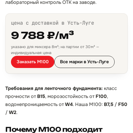
лабораторный контроль ОТК на заводе.
цена с доставкой в Усть-Луге
9 788 ₽/м³
указано для миксера 8 м³; на партии от 30 м³ —
индивидуальная цена
Заказать М100
Все марки в Усть-Луге
Требования для ленточного фундамента:
класс
прочности от
B15
, морозостойкость от
F100
,
водонепроницаемость от
W4
. Наша М100:
B7,5
/
F50
/
W2
.
Почему М100 подходит