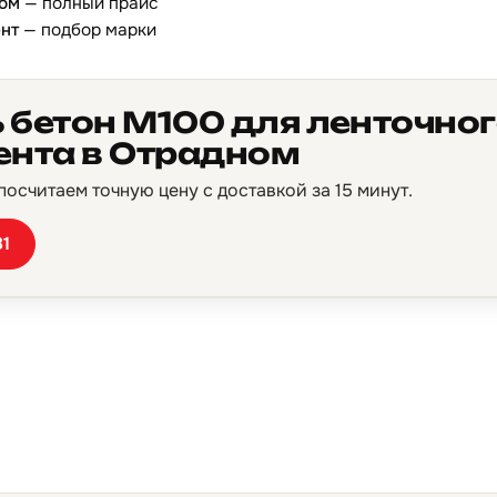
ном
— полный прайс
нт
— подбор марки
 бетон М100 для ленточно
нта в Отрадном
осчитаем точную цену с доставкой за 15 минут.
81