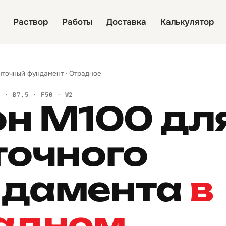
Раствор
Работы
Доставка
Калькулятор
нточный фундамент
·
Отрадное
Й · B7,5 · F50 · W2
он М100 дл
точного
дамента
в
адном