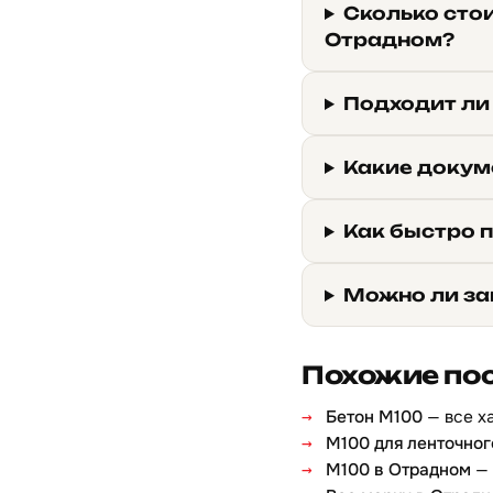
Сколько сто
Отрадном?
Подходит ли
Какие докум
Как быстро 
Можно ли за
Похожие по
Бетон М100
— все х
М100 для ленточно
М100 в Отрадном
— 