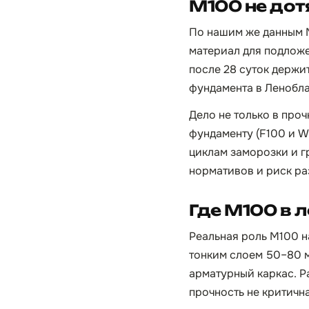
М100 не дот
По нашим же данным 
материал для подложе
после 28 суток держит
фундамента в Ленобл
Дело не только в про
фундаменту (F100 и W
циклам заморозки и г
нормативов и риск р
Где М100 в 
Реальная роль М100 н
тонким слоем 50–80 
арматурный каркас. Р
прочность не критична