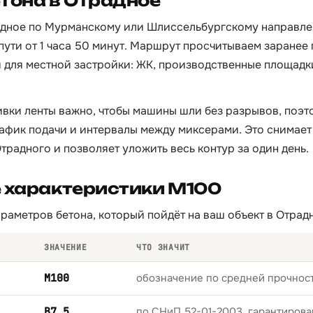
тона в Отрадное
адное по Мурманскому или Шлиссельбургскому направле
 пути от 1 часа 50 минут. Маршрут просчитываем заранее
й для местной застройки: ЖК, производственные площад
вки ленты важно, чтобы машины шли без разрывов, поэт
афик подачи и интервалы между миксерами. Это снимает
традного и позволяет уложить весь контур за один день.
е характеристики М100
раметров бетона, который пойдёт на ваш объект в Отрад
ЗНАЧЕНИЕ
ЧТО ЗНАЧИТ
М100
обозначение по средней прочност
B7,5
по СНиП 52-01-2003, гарантирова