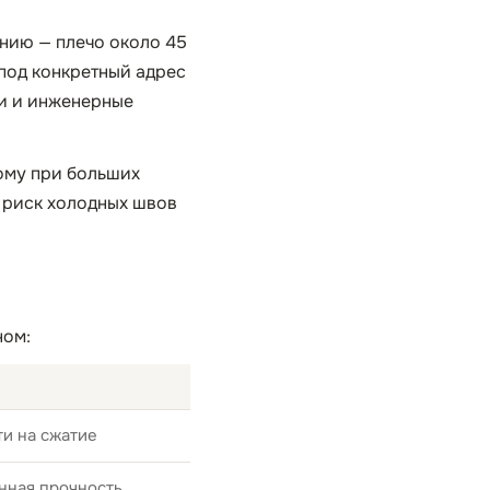
нию — плечо около 45
 под конкретный адрес
ки и инженерные
ому при больших
 риск холодных швов
ном:
и на сжатие
нная прочность