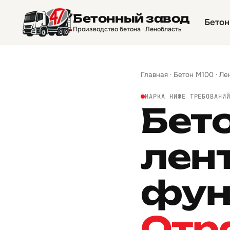
Бетонный завод
Бетон
Производство бетона · Ленобласть
Главная
·
Бетон М100
·
Ле
МАРКА НИЖЕ ТРЕБОВАНИ
Бет
лен
фун
Отр