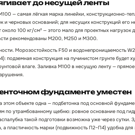
ягивает до несущей ленты
М100 — самая лёгкая марка линейки, конструкционно-те
к и черновых оснований; для несущих конструкций его н
 около 100 кг/см² — этого мало для проектных нагрузок 
асти рекомендованы М200, М250 и М300.
чности. Морозостойкость F50 и водонепроницаемость W2
4): подземная конструкция на пучинистом грунте будет х
рунтовой влаге. Заливка М100 в несущую ленту — прямо
азрушения.
ленточном фундаменте уместен
а этом объекте одна — подбетонка под основной фундаме
мм по утрамбованному щебню: ровное основание под ги
аспалубка такой подготовки возможна уже через сутки. 
, а пластичность марки (подвижность П2–П4) удобна для 