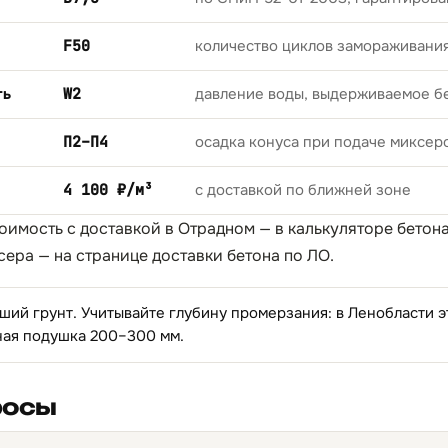
F50
количество циклов замораживани
ть
W2
давление воды, выдерживаемое б
П2–П4
осадка конуса при подаче миксер
4 100 ₽/м³
с доставкой по ближней зоне
тоимость с доставкой в Отрадном — в
калькуляторе бетон
сера — на странице
доставки бетона по ЛО
.
ий грунт. Учитывайте глубину промерзания: в Ленобласти это
ная подушка 200–300 мм.
росы