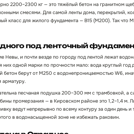
рно 2200–2300 кг — это тяжёлый бетон на гранитном щебн
онными смесями. Для самой ленты дома, перекрытий, ко
ый класс для жилого фундамента — B15 (М200). Так что М
адного под ленточный фундаме
ме Невы, и почти везде по городу под лентой лежат вод
я них одной марки по прочности мало: вода круглый год 
 бетон берут от М250 с водонепроницаемостью W6, ина
и арматуру.
зательна песчаная подушка 200–300 мм с трамбовкой, а с
бины промерзания — в Кировском районе это 1,2–1,4 м. 
ливку ведут непрерывно по всему контуру за один день и
этого в водонасыщенной зоне не избежать раковин.