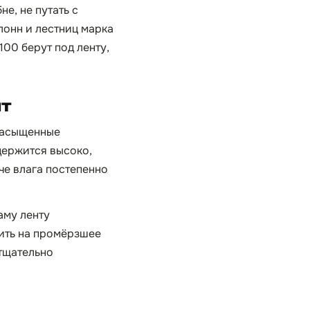
е, не путать с
лонн и лестниц марка
100 берут под ленту,
нт
онасыщенные
держится высоко,
че влага постепенно
аму ленту
Лить на промёрзшее
 тщательно