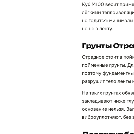
Куб М100 весит приме
лёгкими теплоизоляци
не годится: минимальн
но не в ленту.
Грунты Отр
Отрадное стоит в пой
пойменные грунты. Дл
поэтому фундаментный
разрушит тело ленты 
На таких грунтах обя
закладывают ниже глу
основание нельзя. За
виброуплотняют, без 