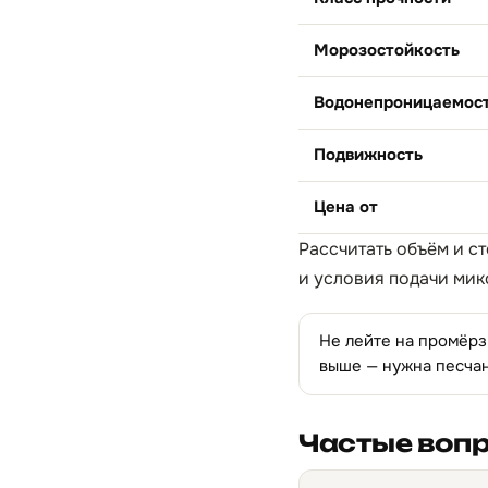
Морозостойкость
Водонепроницаемос
Подвижность
Цена от
Рассчитать объём и с
и условия подачи мик
Не лейте на промёрзш
выше — нужна песча
Частые воп