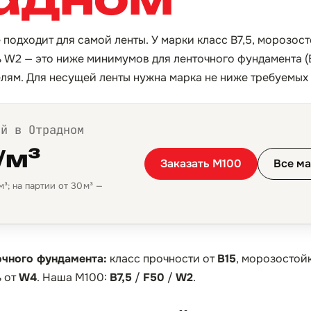
 подходит для самой ленты. У марки класс B7,5, морозос
W2 — это ниже минимумов для ленточного фундамента (B
елям. Для несущей ленты нужна марка не ниже требуемых
ой в Отрадном
/м³
Заказать М100
Все ма
³; на партии от 30 м³ —
очного фундамента:
класс прочности от
B15
, морозостой
 от
W4
. Наша М100:
B7,5
/
F50
/
W2
.