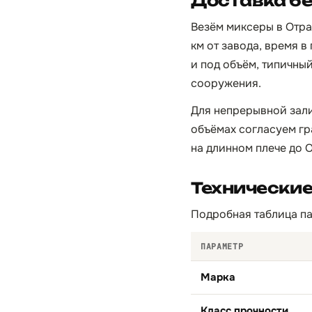
Доставка бе
Везём миксеры в Отр
км от завода, время в
и под объём, типичны
сооружения.
Для непрерывной зали
объёмах согласуем гр
на длинном плече до О
Технически
Подробная таблица па
ПАРАМЕТР
Марка
Класс прочности