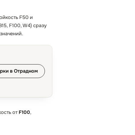
тойкость F50 и
15, F100, W4) сразу
 значений.
рки в Отрадном
кость от
F100
,