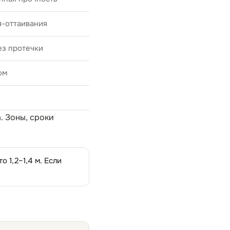
я-оттаивания
ез протечки
ом
а
. Зоны, сроки
 1,2–1,4 м. Если