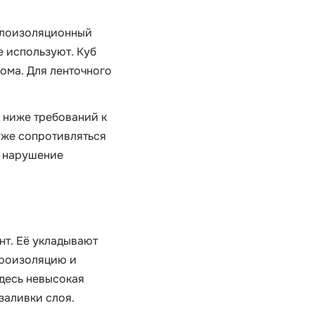
плоизоляционный
е используют. Куб
дома. Для ленточного
 ниже требований к
уже сопротивляться
е нарушение
нт. Её укладывают
дроизоляцию и
Здесь невысокая
заливки слоя.