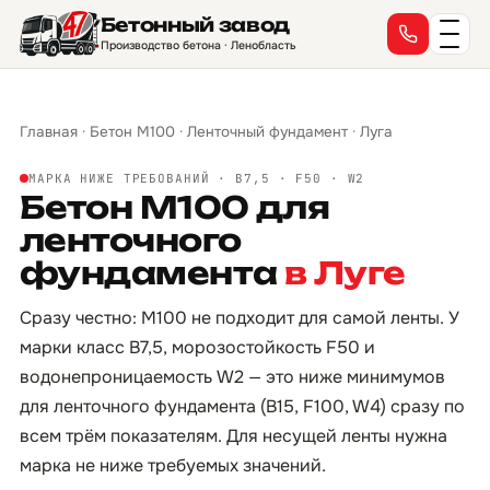
Бетонный завод
Производство бетона · Ленобласть
Главная
·
Бетон М100
·
Ленточный фундамент
·
Луга
МАРКА НИЖЕ ТРЕБОВАНИЙ · B7,5 · F50 · W2
Бетон М100 для
ленточного
фундамента
в Луге
Сразу честно: М100 не подходит для самой ленты. У
марки класс B7,5, морозостойкость F50 и
водонепроницаемость W2 — это ниже минимумов
для ленточного фундамента (B15, F100, W4) сразу по
всем трём показателям. Для несущей ленты нужна
марка не ниже требуемых значений.