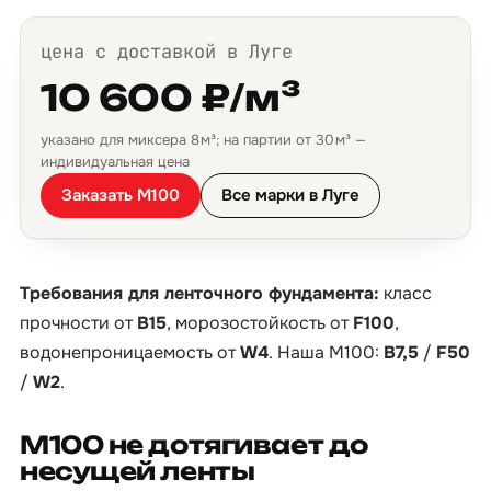
цена с доставкой в Луге
10 600 ₽/м³
указано для миксера 8 м³; на партии от 30 м³ —
индивидуальная цена
Заказать М100
Все марки в Луге
Требования для ленточного фундамента:
класс
прочности от
B15
, морозостойкость от
F100
,
водонепроницаемость от
W4
. Наша М100:
B7,5
/
F50
/
W2
.
М100 не дотягивает до
несущей ленты