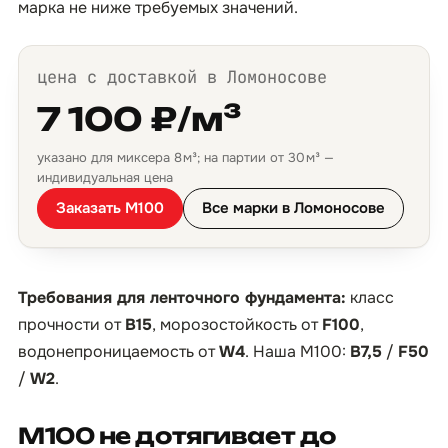
марка не ниже требуемых значений.
цена с доставкой в Ломоносове
7 100 ₽/м³
указано для миксера 8 м³; на партии от 30 м³ —
индивидуальная цена
Заказать М100
Все марки в Ломоносове
Требования для ленточного фундамента:
класс
прочности от
B15
, морозостойкость от
F100
,
водонепроницаемость от
W4
. Наша М100:
B7,5
/
F50
/
W2
.
М100 не дотягивает до