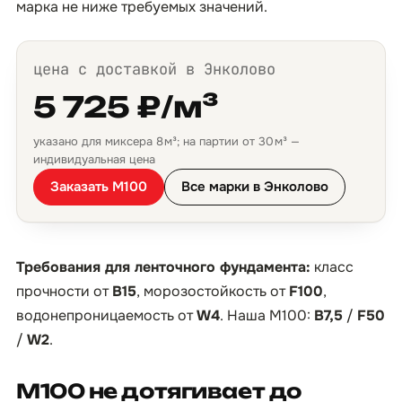
марка не ниже требуемых значений.
цена с доставкой в Энколово
5 725 ₽/м³
указано для миксера 8 м³; на партии от 30 м³ —
индивидуальная цена
Заказать М100
Все марки в Энколово
Требования для ленточного фундамента:
класс
прочности от
B15
, морозостойкость от
F100
,
водонепроницаемость от
W4
. Наша М100:
B7,5
/
F50
/
W2
.
М100 не дотягивает до