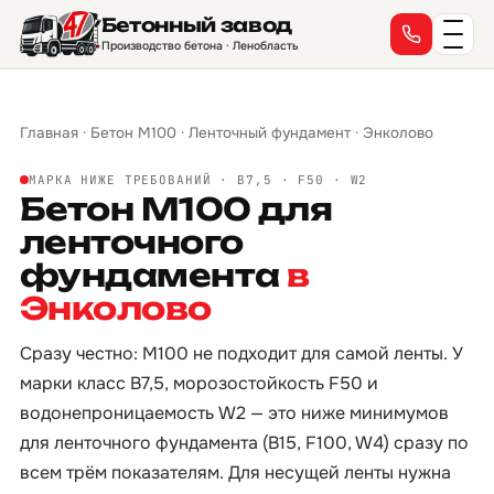
Бетонный завод
Производство бетона · Ленобласть
Главная
·
Бетон М100
·
Ленточный фундамент
·
Энколово
МАРКА НИЖЕ ТРЕБОВАНИЙ · B7,5 · F50 · W2
Бетон М100 для
ленточного
фундамента
в
Энколово
Сразу честно: М100 не подходит для самой ленты. У
марки класс B7,5, морозостойкость F50 и
водонепроницаемость W2 — это ниже минимумов
для ленточного фундамента (B15, F100, W4) сразу по
всем трём показателям. Для несущей ленты нужна